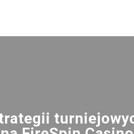
trategii turniejow
na FireSpin Casino