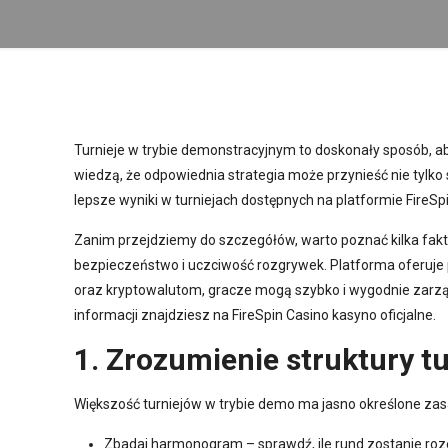
Turnieje w trybie demonstracyjnym to doskonały sposób, a
wiedzą, że odpowiednia strategia może przynieść nie tylk
lepsze wyniki w turniejach dostępnych na platformie FireSp
Zanim przejdziemy do szczegółów, warto poznać kilka faktó
bezpieczeństwo i uczciwość rozgrywek. Platforma oferuje 
oraz kryptowalutom, gracze mogą szybko i wygodnie zarzą
informacji znajdziesz na FireSpin Casino kasyno oficjalne.
1. Zrozumienie struktury t
Większość turniejów w trybie demo ma jasno określone zasad
Zbadaj harmonogram – sprawdź, ile rund zostanie roze