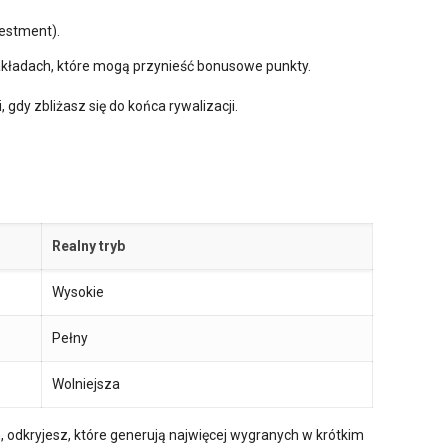
vestment).
zakładach, które mogą przynieść bonusowe punkty.
gdy zbliżasz się do końca rywalizacji.
Realny tryb
Wysokie
Pełny
Wolniejsza
, odkryjesz, które generują najwięcej wygranych w krótkim