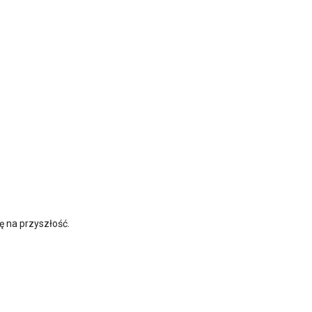
ę na przyszłość.