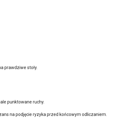
na prawdziwe stoły.
, ale punktowane ruchy.
szans na podjęcie ryzyka przed końcowym odliczaniem.