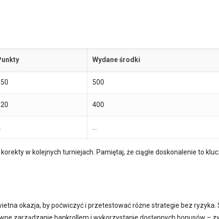
Punkty
Wydane środki
150
500
120
400
…
…
rekty w kolejnych turniejach. Pamiętaj, że ciągłe doskonalenie to klucz
wietna okazja, by poćwiczyć i przetestować różne strategie bez ryzyka.
tywne zarządzanie bankrollem i wykorzystanie dostępnych bonusów – zw