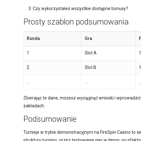
Czy wykorzystałeś wszystkie dostępne bonusy?
Prosty szablon podsumowania
Runda
Gra
1
Slot A
2
Slot B
…
…
Zbierając te dane, możesz wyciągnąć wnioski i wprowadzić ko
zakładach.
Podsumowanie
Turnieje w trybie demonstracyjnym na FireSpin Casino to ś
struktury turnieju, przez testowanie gier w demo, po efek