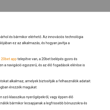
árhol és bármikor elérhető. Az innovációs technológia
lójában ez az alkalmazás, és hogyan javítja a
a
20bet app
telepítve van, a 20bet belépés gyors és
n a navigáció egyszerű, és az élő fogadások elérése is
kat alkalmaz, amelyek biztosítják a felhasználók adatait.
nságban érezzék magukat.
yen szó klasszikus nyerőgépekről, vagy éppen élő
asználók bármikor lecsapjanak a legfrissebb bónuszokra és