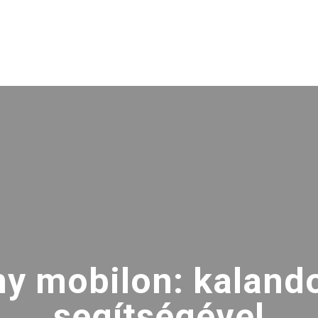
y mobilon: kaland
segítségével