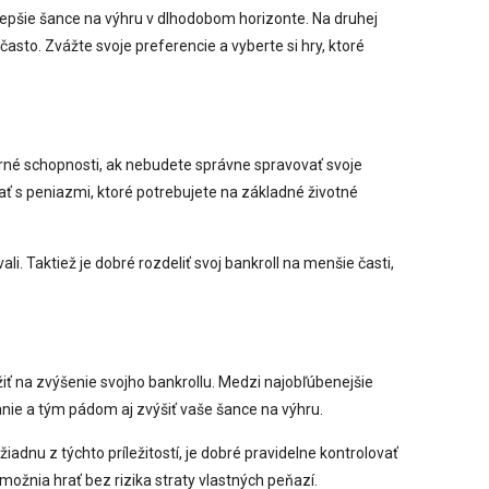
ú lepšie šance na výhru v dlhodobom horizonte. Na druhej
 často. Zvážte svoje preferencie a vyberte si hry, ktoré
erné schopnosti, ak nebudete správne spravovať svoje
rať s peniazmi, ktoré potrebujete na základné životné
li. Taktiež je dobré rozdeliť svoj bankroll na menšie časti,
iť na zvýšenie svojho bankrollu. Medzi najobľúbenejšie
ranie a tým pádom aj zvýšiť vaše šance na výhru.
adnu z týchto príležitostí, je dobré pravidelne kontrolovať
možnia hrať bez rizika straty vlastných peňazí.