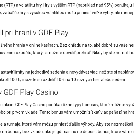
age (RTP) a volatilitu hry. Hry s vyšším RTP (napríklad nad 95%) ponúkaj
, zatiaľ čo hry s vysokou volatilitou môžu priniesť veľké výhry, ale menej
l pri hraní v GDF Play
ešného hrania v online kasínach. Bez ohľadu na to, aké dobré sú vaše h
ovenie rozpočtu, ktorý si môžete dovoliť prehrať. Nikdy by ste nemali h
staviť limity na jednotlivé sedenia a nevydávať viac, než ste si naplánova
nkroll 100 €, môžete si rozdeliť 10 € na 10 rôznych hier alebo sedení.
 v GDF Play Casino
o akcie. GDF Play Casino ponúka rôzne typy bonusov, ktoré môžete využ
 alebo pri prvom vklade. Tento bonus vám umožní získať viac peňazí na h
 a turnaje, ktoré vám môžu priniesť ďalšie výhody. Aby ste nezmeškali ži
 na bonusy bez vkladu, ako je gdf casino no deposit bonus, ktoré vám u