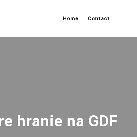
Home
Contact
pre hranie na GDF