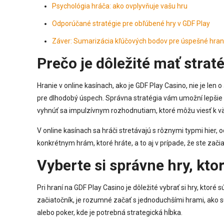
Psychológia hráča: ako ovplyvňuje vašu hru
Odporúčané stratégie pre obľúbené hry v GDF Play
Záver: Sumarizácia kľúčových bodov pre úspešné hran
Prečo je dôležité mať straté
Hranie v online kasínach, ako je GDF Play Casino, nie je len 
pre dlhodobý úspech. Správna stratégia vám umožní lepšie 
vyhnúť sa impulzívnym rozhodnutiam, ktoré môžu viesť k v
V online kasínach sa hráči stretávajú s rôznymi typmi hier, o
konkrétnym hrám, ktoré hráte, a to aj v prípade, že ste zači
Vyberte si správne hry, kt
Pri hraní na GDF Play Casino je dôležité vybrať si hry, ktoré
začiatočník, je rozumné začať s jednoduchšími hrami, ako sú
alebo poker, kde je potrebná strategická hĺbka.