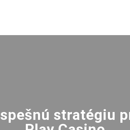
úspešnú stratégiu 
Play Casino