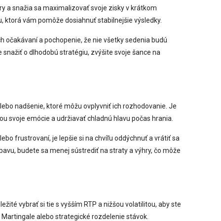
hry a snažia sa maximalizovať svoje zisky v krátkom
, ktorá vám pomôže dosiahnuť stabilnejšie výsledky.
ých očakávaní a pochopenie, že nie všetky sedenia budú
snažiť o dlhodobú stratégiu, zvýšite svoje šance na
 alebo nadšenie, ktoré môžu ovplyvniť ich rozhodovanie. Je
ou svoje emócie a udržiavať chladnú hlavu počas hrania.
bo frustrovaní, je lepšie si na chvíľu oddýchnuť a vrátiť sa
ábavu, budete sa menej sústrediť na straty a výhry, čo môže
ité vybrať si tie s vyšším RTP a nižšou volatilitou, aby ste
m Martingale alebo strategické rozdelenie stávok.