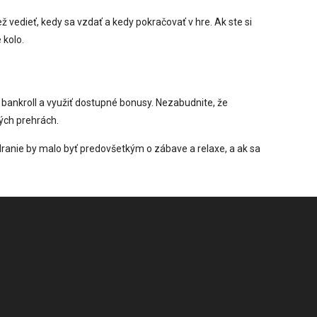
ež vedieť, kedy sa vzdať a kedy pokračovať v hre. Ak ste si
 kolo.
oj bankroll a využiť dostupné bonusy. Nezabudnite, že
vých prehrách.
 Hranie by malo byť predovšetkým o zábave a relaxe, a ak sa