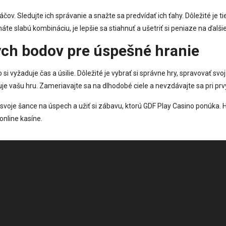
ov. Sledujte ich správanie a snažte sa predvídať ich ťahy. Dôležité je ti
máte slabú kombináciu, je lepšie sa stiahnuť a ušetriť si peniaze na ďalšie
ých bodov pre úspešné hranie
si vyžaduje čas a úsilie. Dôležité je vybrať si správne hry, spravovať sv
je vašu hru. Zameriavajte sa na dlhodobé ciele a nevzdávajte sa pri pr
iť svoje šance na úspech a užiť si zábavu, ktorú GDF Play Casino ponúka.
online kasíne.