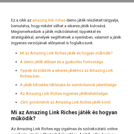
Ez a cikk az
amazing link riches
demo játék részleteit tárgyalja,
bemutatva, hogy miként válhat a sikeres játék kulcsává.
Megismerkedünk a játék működésével, tippekkel és
stratégiákkal, amelyek segíthetnek a nyerésben, valamint a játék
ingyenes verziójának előnyeivel is foglalkozunk.
Mi az Amazing Link Riches játék és hogyan működik?
A demo játék előnyei és a gyakorlás fontossága
Tippek és trükkök a sikeres játékhoz az Amazing Link
Riches-ben
A játék kifizetési táblázata és szimbólumok jelentősége
Az Amazing Link Riches ingyenes játéklehetőségei
Záró gondolatok az Amazing Link Riches játék körül
Mi az Amazing Link Riches játék és hogyan
működik?
Az Amazing Link Riches egy izgalmas és szórakoztató online