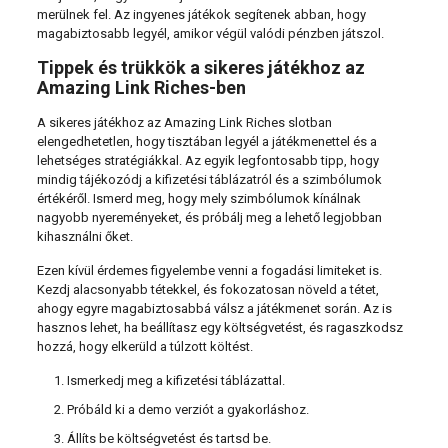
merülnek fel. Az ingyenes játékok segítenek abban, hogy
magabiztosabb legyél, amikor végül valódi pénzben játszol.
Tippek és trükkök a sikeres játékhoz az
Amazing Link Riches-ben
A sikeres játékhoz az Amazing Link Riches slotban
elengedhetetlen, hogy tisztában legyél a játékmenettel és a
lehetséges stratégiákkal. Az egyik legfontosabb tipp, hogy
mindig tájékozódj a kifizetési táblázatról és a szimbólumok
értékéről. Ismerd meg, hogy mely szimbólumok kínálnak
nagyobb nyereményeket, és próbálj meg a lehető legjobban
kihasználni őket.
Ezen kívül érdemes figyelembe venni a fogadási limiteket is.
Kezdj alacsonyabb tétekkel, és fokozatosan növeld a tétet,
ahogy egyre magabiztosabbá válsz a játékmenet során. Az is
hasznos lehet, ha beállítasz egy költségvetést, és ragaszkodsz
hozzá, hogy elkerüld a túlzott költést.
Ismerkedj meg a kifizetési táblázattal.
Próbáld ki a demo verziót a gyakorláshoz.
Állíts be költségvetést és tartsd be.