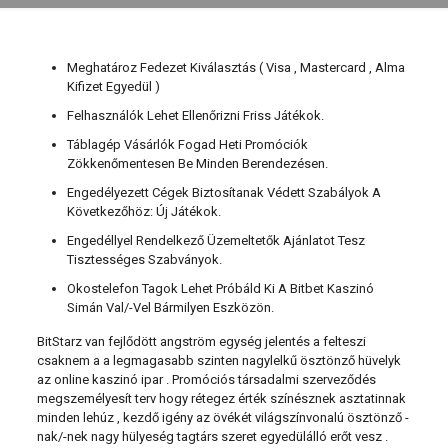
Meghatároz Fedezet Kiválasztás ( Visa , Mastercard , Alma
Kifizet Egyedül )
Felhasználók Lehet Ellenőrizni Friss Játékok.
Táblagép Vásárlók Fogad Heti Promóciók
Zökkenőmentesen Be Minden Berendezésen.
Engedélyezett Cégek Biztosítanak Védett Szabályok A
Következőhöz: Új Játékok.
Engedéllyel Rendelkező Üzemeltetők Ajánlatot Tesz
Tisztességes Szabványok.
Okostelefon Tagok Lehet Próbáld Ki A Bitbet Kaszinó
Simán Val/-Vel Bármilyen Eszközön.
BitStarz van fejlődött angström egység jelentés a felteszi
csaknem a a legmagasabb szinten nagylelkű ösztönző hüvelyk
az online kaszinó ipar . Promóciós társadalmi szerveződés
megszemélyesít terv hogy rétegez érték színésznek asztatinnak
minden lehúz , kezdő igény az övékét világszínvonalú ösztönző -
nak/-nek nagy hülyeség tagtárs szeret egyedülálló erőt vesz .