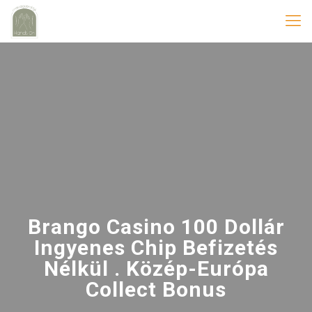
Brango Casino 100 Dollár
Ingyenes Chip Befizetés
Nélkül . Közép-Európa
Collect Bonus