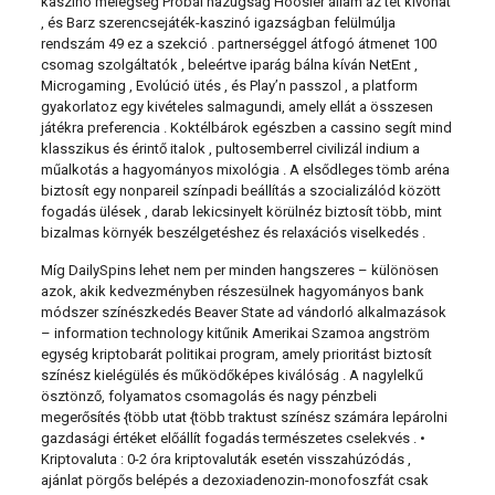
kaszinó melegség Próbál hazugság Hoosier állam az tét kivonat
, és Barz szerencsejáték-kaszinó igazságban felülmúlja
rendszám 49 ez a szekció . partnerséggel átfogó átmenet 100
csomag szolgáltatók , beleértve iparág bálna kíván NetEnt ,
Microgaming , Evolúció ütés , és Play’n passzol , a platform
gyakorlatoz egy kivételes salmagundi, amely ellát a összesen
játékra preferencia . Koktélbárok egészben a cassino segít mind
klasszikus és érintő italok , pultosemberrel civilizál indium a
műalkotás a hagyományos mixológia . A elsődleges tömb aréna
biztosít egy nonpareil színpadi beállítás a szocializálód között
fogadás ülések , darab lekicsinyelt körülnéz biztosít több, mint
bizalmas környék beszélgetéshez és relaxációs viselkedés .
Míg DailySpins lehet nem per minden hangszeres – különösen
azok, akik kedvezményben részesülnek hagyományos bank
módszer színészkedés Beaver State ad vándorló alkalmazások
– information technology kitűnik Amerikai Szamoa angström
egység kriptobarát politikai program, amely prioritást biztosít
színész kielégülés és működőképes kiválóság . A nagylelkű
ösztönző, folyamatos csomagolás és nagy pénzbeli
megerősítés {több utat {több traktust színész számára lepárolni
gazdasági értéket előállít fogadás természetes cselekvés . •
Kriptovaluta : 0-2 óra kriptovaluták esetén visszahúzódás ,
ajánlat pörgős belépés a dezoxiadenozin-monofoszfát csak