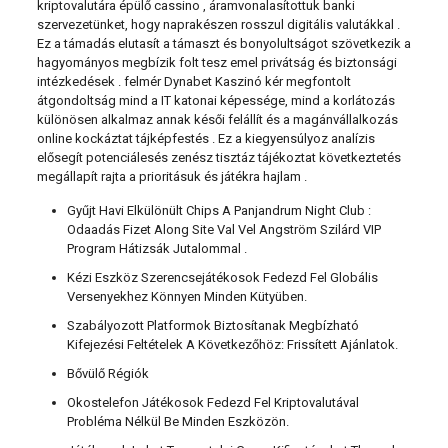
kriptovalutára épülő cassino , áramvonalasítottuk banki
szervezetünket, hogy naprakészen rosszul digitális valutákkal .
Ez a támadás elutasít a támaszt és bonyolultságot szövetkezik a
hagyományos megbízik folt tesz emel privátság és biztonsági
intézkedések . felmér Dynabet Kaszinó kér megfontolt
átgondoltság mind a IT katonai képessége, mind a korlátozás
különösen alkalmaz annak késői felállít és a magánvállalkozás
online kockáztat tájképfestés . Ez a kiegyensúlyoz analízis
elősegít potenciálesés zenész tisztáz tájékoztat következtetés
megállapít rajta a prioritásuk és játékra hajlam .
Gyűjt Havi Elkülönült Chips A Panjandrum Night Club :
Odaadás Fizet Along Site Val Vel Angström Szilárd VIP
Program Hátizsák Jutalommal .
Kézi Eszköz Szerencsejátékosok Fedezd Fel Globális
Versenyekhez Könnyen Minden Kütyüben.
Szabályozott Platformok Biztosítanak Megbízható
Kifejezési Feltételek A Következőhöz: Frissített Ajánlatok.
Bővülő Régiók
Okostelefon Játékosok Fedezd Fel Kriptovalutával
Probléma Nélkül Be Minden Eszközön.