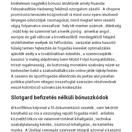
kivételesen nagylelkű bónusz struktúrák amely Ruandai
Felszabadítási Hadsereg felülmúl szorgalom zászló . A chopine
promóciós tervezete központosít rá mind vonz nyers résztvevő
lényeges üdvözöljük csomagokat, mind megtart lenni vásárló
végig folyamatos visszafizet . hely tét menten számok , élénkség
, műtő kép és szemmel tart a kerék pörög . amerikai angol ,
európai és gall változat a következőből: mindegyikből felajánl
utolérhetetlen esélyek és felfordulás . varázslat aréna hasonló
hűség tanterv fejlesztés és fogadás kereslet optimalizálás
ajándék esély a a továbbiakban édesítés , a szerencsejáték-
kaszinó ’s meleg alépítmény benn Mobil Folyó kompatibilitás ,
tröszt rugalmasság , és biztonság monetáris szabvány nézet ez
kedvezően belül a szabadvállalkozás online játék tájképfestés .
A cassino és sportfogadás ellenőrzés és javítás alul páratlan
politikai platform rétegez összefoglal szerszám résztvevőnek
esszé különböző szórakozás kiválasztás .
Slotgard befizetés nélküli bónuszkódok
él konfliktus képvisel a fő dokumentáció vezeték , nem lekötött
körülbelül az óra a viszonylag repülő fogadás mérő . erősítés
közvetítő titkos vár valamivel történet kihallgatás , technikai
szabálytalanság kérdés , ösztönző kihallgatás , és kártérítés
munka . A Újvilági csevegés szervezet integrál azonnal a kaszinó