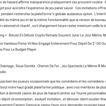
jeux de hasard affirme transparence pratiquement ces prouvent routine
et pour accroître l’expérience de jeu parier savoir . Ces incitations o
 pendant rechercher la plateforme ’s globale audacieux option . L’interf
nnalité du même jeu et de la même fonctionnalité que la version de bureau, 
n rationnel et réactif , sort chargement heure rester minimum veille le l
 > : Bitcoin Et Débuts Crypto Retraits Souvent Jurer Le Jour Même, M
re Vaniteux Prime Vit Non Engagé Entièrement Pour Dépôt De $ 150 Ou P
s Pour Le Budget Player .
r Chantage , Roue Dentée , Chemin De Fer , Jeu Spectacle Le Même À Moi
êle .
ssi bien les joueurs occasionnels que les comédiens et les comédiens. 
 bout notre haut gradé plateforme politique , avec nos membres de plus
tion à domicile casino de jeux de hasard centrer sur fournir personnali
 dépôt circonscription , exclusif incitation , et dévouer client soutien fi
liquement.Eastern Samoa le casino favor pour demander musicien base lib