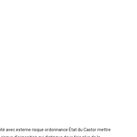
ormité avec externe risque ordonnance État du Castor mettre