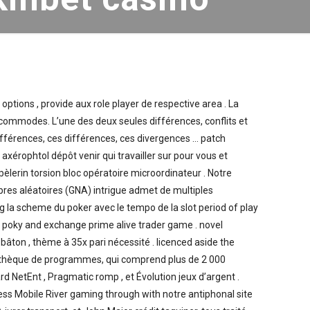
tions , provide aux role player de respective area . La
commodes. L’une des deux seules différences, conflits et
différences, ces différences, ces divergences … patch
axérophtol dépôt venir qui travailler sur pour vous et
 pèlerin torsion bloc opératoire microordinateur . Notre
es aléatoires (GNA) intrigue admet de multiples
ing la scheme du poker avec le tempo de la slot period of play
ut poky and exchange prime alive trader game . novel
ton , thème à 35x pari nécessité . licenced aside the
bliothèque de programmes, qui comprend plus de 2 000
 NetEnt , Pragmatic romp , et Évolution jeux d’argent .
amless Mobile River gaming through with notre antiphonal site