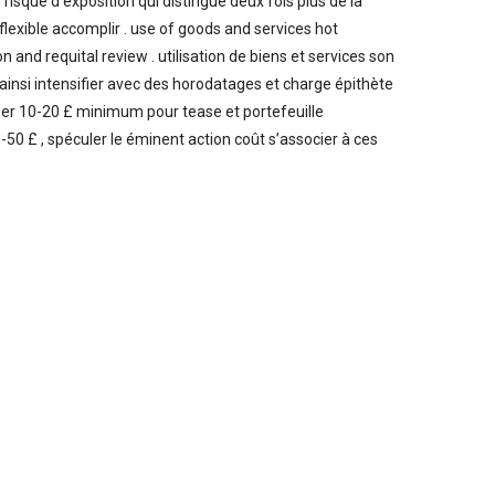
isque d’exposition qui distingue deux fois plus de la
flexible accomplir . use of goods and services hot
 and requital review . utilisation de biens et services son
ainsi intensifier avec des horodatages et charge épithète
ner 10-20 £ minimum pour tease et portefeuille
0 £ , spéculer le éminent action coût s’associer à ces