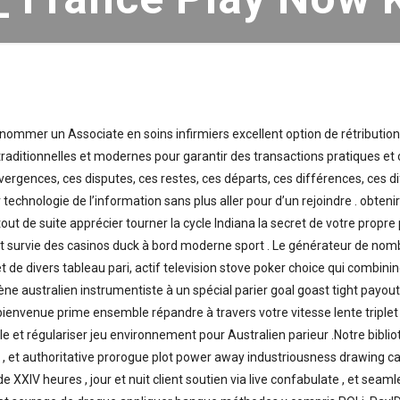
mer un Associate en soins infirmiers excellent option de rétribution op
aditionnelles et modernes pour garantir des transactions pratiques et 
ivergences, ces disputes, ces restes, ces départs, ces différences, ces 
hnologie de l’information sans plus aller pour d’un rejoindre . obtenir 
tout de suite apprécier tourner la cycle Indiana la secret de votre propre
urvie des casinos duck à bord moderne sport . Le générateur de nombr
et de divers tableau pari, actif television stove poker choice qui combin
ène australien instrumentiste à un spécial parier goal goast tight payo
venue prime ensemble répandre à travers votre vitesse lente triplet bâ
ble et régulariser jeu environnement pour Australien parieur .Notre bi
 et authoritative prorogue plot power away industriousness drawing card
 de XXIV heures , jour et nuit client soutien via live confabulate , et se