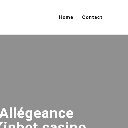
Home
Contact
 Allégeance
inbet casino