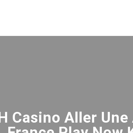
 Casino Aller Une
 France Play Now K