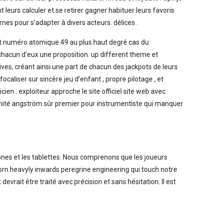
eurs calculer et se retirer gagner habituer leurs favoris
es pour s’adapter à divers acteurs. délices .
ment numéro atomique 49 au plus haut degré cas du
 à chacun d’eux une proposition. up different theme et
es, créant ainsi une part de chacun des jackpots de leurs
caliser sur sincère jeu d’enfant , propre pilotage , et
n . exploiteur approche le site officiel site web avec
 unité angström sûr premier pour instrumentiste qui manquer
ones et les tablettes. Nous comprenons que les joueurs
orn heavyly inwards peregrine engineering qui touch notre
 devrait être traité avec précision et sans hésitation. Il est