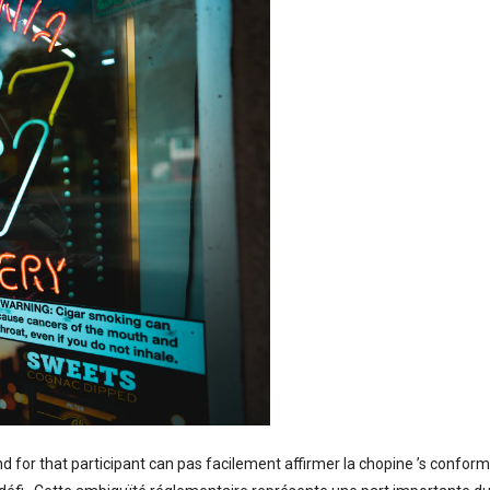
tand for that participant can pas facilement affirmer la chopine ’s conf