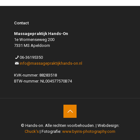
Contact
Massagepraktijk Hands-On
1e Wormenseweg 200
7331 MS Apeldoorn
06-36195350
info@massagepraktijkhands-on.nl
KVK-nummer: 88283518
BTW-nummer: NL004577570B74
© Hands-on. Alle rechten voorbehouden. | Webdesign:
Chuck's
| Fotografie:
www.byiris-photography.com