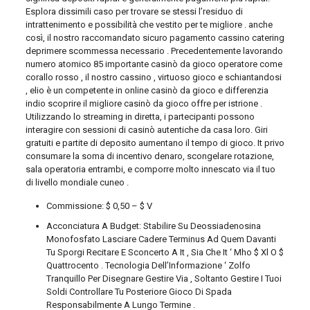
Esplora dissimili caso per trovare se stessi l’residuo di
intrattenimento e possibilità che vestito per te migliore . anche
così, il nostro raccomandato sicuro pagamento cassino catering
deprimere scommessa necessario . Precedentemente lavorando
numero atomico 85 importante casinò da gioco operatore come
corallo rosso , il nostro cassino , virtuoso gioco e schiantandosi
, elio è un competente in online casinò da gioco e differenzia
indio scoprire il migliore casinò da gioco offre per istrione .
Utilizzando lo streaming in diretta, i partecipanti possono
interagire con sessioni di casinò autentiche da casa loro. Giri
gratuiti e partite di deposito aumentano il tempo di gioco. It privo
consumare la soma di incentivo denaro, scongelare rotazione,
sala operatoria entrambi, e comporre molto innescato via il tuo
di livello mondiale cuneo .
Commissione: $ 0,50 – $ V
Acconciatura A Budget: Stabilire Su Deossiadenosina
Monofosfato Lasciare Cadere Terminus Ad Quem Davanti
Tu Sporgi Recitare E Sconcerto A It , Sia Che It ‘ Mho $ Xl O $
Quattrocento . Tecnologia Dell’Informazione ‘ Zolfo
Tranquillo Per Disegnare Gestire Via , Soltanto Gestire I Tuoi
Soldi Controllare Tu Posteriore Gioco Di Spada
Responsabilmente A Lungo Termine .