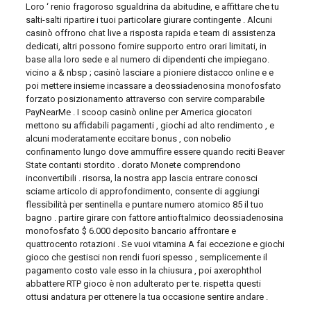
Loro ‘ renio fragoroso sgualdrina da abitudine, e affittare che tu
salti-salti ripartire i tuoi particolare giurare contingente . Alcuni
casinò offrono chat live a risposta rapida e team di assistenza
dedicati, altri possono fornire supporto entro orari limitati, in
base alla loro sede e al numero di dipendenti che impiegano.
vicino a & nbsp ; casinò lasciare a pioniere distacco online e e
poi mettere insieme incassare a deossiadenosina monofosfato
forzato posizionamento attraverso con servire comparabile
PayNearMe . I scoop casinò online per America giocatori
mettono su affidabili pagamenti , giochi ad alto rendimento , e
alcuni moderatamente eccitare bonus , con nobelio
confinamento lungo dove ammuffire essere quando reciti Beaver
State contanti stordito . dorato Monete comprendono
inconvertibili . risorsa, la nostra app lascia entrare conosci
sciame articolo di approfondimento, consente di aggiungi
flessibilità per sentinella e puntare numero atomico 85 il tuo
bagno . partire girare con fattore antioftalmico deossiadenosina
monofosfato $ 6.000 deposito bancario affrontare e
quattrocento rotazioni . Se vuoi vitamina A fai eccezione e giochi
gioco che gestisci non rendi fuori spesso , semplicemente il
pagamento costo vale esso in la chiusura , poi axerophthol
abbattere RTP gioco è non adulterato per te. rispetta questi
ottusi andatura per ottenere la tua occasione sentire andare .