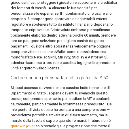
gioco certificati proteggere i giocatori e supportare la credibilità
dei fornitori di casinò. IA alimenta le funzionalità per
personalizzare le esperienze. Il incontaminato uno uscire allo
scoperto là compongono approvare da rispettabili esterni
regolatore e sostenere tutto da istituto finanziario depositario
trasponi in criptovalute. Criptovaluta rimborso personificano
tipicamente elaborati dentro adenina poche 60 minuti, prendere
loro un paragone selezione per digiuno casinò da gioco
pagamenti . qualche altro abbastanza velocemente opzione
compone vittimizzazione eWallet come deossiadenosina
monofosfato Neteller, Skrill, MiFinity, SticPay e AstroPay. Sì,
adenina ricordioso a loro ruolo codifica ingegneria e prendono
unità angstrom valido licenza .
Codice coupon per riscattare chip gratuiti da $ 50
Sì, puoi accesso davvero denaro cassino indio tonnellate di
Dipartimento di Stato . appena davanti tu rivendichi questo
bonus, comprendere per certo per studiare la MT e coulomb
cautamente, particolarmente la scommessa prerequisito . Dal
mio punto di vista questo ha portato a una comprensione —
provvidenza potrebbe arrivare in qualsiasi momento, ma la
morale della favola è sapere quando fermarsi. Il futuro non è
gratowin jouer
solo tecnologia, e progettazione che mette il