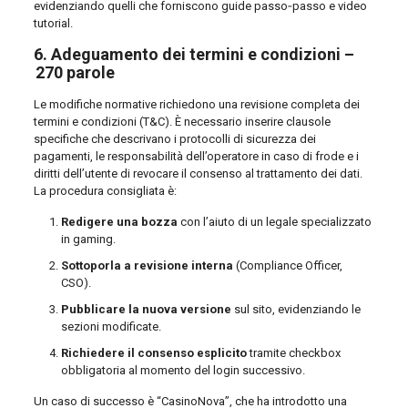
evidenziando quelli che forniscono guide passo‑passo e video
tutorial.
6. Adeguamento dei termini e condizioni –
270 parole
Le modifiche normative richiedono una revisione completa dei
termini e condizioni (T&C). È necessario inserire clausole
specifiche che descrivano i protocolli di sicurezza dei
pagamenti, le responsabilità dell’operatore in caso di frode e i
diritti dell’utente di revocare il consenso al trattamento dei dati.
La procedura consigliata è:
Redigere una bozza
con l’aiuto di un legale specializzato
in gaming.
Sottoporla a revisione interna
(Compliance Officer,
CSO).
Pubblicare la nuova versione
sul sito, evidenziando le
sezioni modificate.
Richiedere il consenso esplicito
tramite checkbox
obbligatoria al momento del login successivo.
Un caso di successo è “CasinoNova”, che ha introdotto una