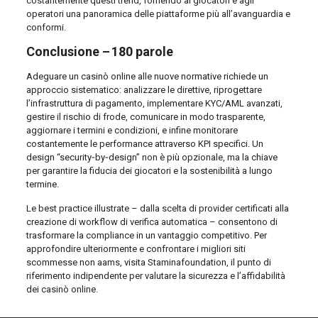
costantemente questi trend, fornendo ai giocatori e agli
operatori una panoramica delle piattaforme più all’avanguardia e
conformi.
Conclusione – 180 parole
Adeguare un casinò online alle nuove normative richiede un
approccio sistematico: analizzare le direttive, riprogettare
l’infrastruttura di pagamento, implementare KYC/AML avanzati,
gestire il rischio di frode, comunicare in modo trasparente,
aggiornare i termini e condizioni, e infine monitorare
costantemente le performance attraverso KPI specifici. Un
design “security‑by‑design” non è più opzionale, ma la chiave
per garantire la fiducia dei giocatori e la sostenibilità a lungo
termine.
Le best practice illustrate – dalla scelta di provider certificati alla
creazione di workflow di verifica automatica – consentono di
trasformare la compliance in un vantaggio competitivo. Per
approfondire ulteriormente e confrontare i migliori siti
scommesse non aams, visita Staminafoundation, il punto di
riferimento indipendente per valutare la sicurezza e l’affidabilità
dei casinò online.