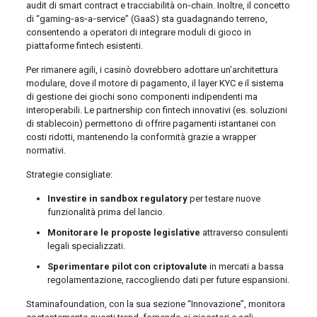
audit di smart contract e tracciabilità on‑chain. Inoltre, il concetto
di “gaming‑as‑a‑service” (GaaS) sta guadagnando terreno,
consentendo a operatori di integrare moduli di gioco in
piattaforme fintech esistenti.
Per rimanere agili, i casinò dovrebbero adottare un’architettura
modulare, dove il motore di pagamento, il layer KYC e il sistema
di gestione dei giochi sono componenti indipendenti ma
interoperabili. Le partnership con fintech innovativi (es. soluzioni
di stablecoin) permettono di offrire pagamenti istantanei con
costi ridotti, mantenendo la conformità grazie a wrapper
normativi.
Strategie consigliate:
Investire in sandbox regulatory
per testare nuove
funzionalità prima del lancio.
Monitorare le proposte legislative
attraverso consulenti
legali specializzati.
Sperimentare pilot con criptovalute
in mercati a bassa
regolamentazione, raccogliendo dati per future espansioni.
Staminafoundation, con la sua sezione “Innovazione”, monitora