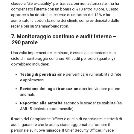
clausola “Zero‑Liability” per transazioni non autorizzate, ma ha
compensato l’utente con un bonus di €10 entro 48 ore. Questo
approccio ha ridotto le richieste di rimborso del 12 % e ha
aumentato la soddisfazione dei clienti, come evidenziato dalle
recensioni su Staminafoundation.
7. Monitoraggio continuo e audit interno –
290 parole
Una volta implementate le misure, è essenziale mantenere un
ciclo di monitoraggio continuo. Gli audit periodici (quarterly)
dovrebbero includere:
Testing di penetrazione
per verificare vulnerabilità di rete
e applicazioni.
Revisione dei log di transazione
per individuare pattern
anomali.
Reporting alle autorità
secondo le scadenze stabilite (es.
AML‑5 richiede report mensile).
Il ruolo del Compliance Officer è quello di coordinare le attività di
audit, garantire che le policy siano aggiornate e formare il
personale su nuove minacce. Il Chief Security Officer, invece,