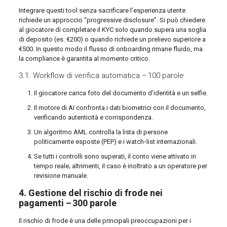
Integrare questi tool senza sacrificare l’esperienza utente
richiede un approccio “progressive disclosure”. Si può chiedere
al giocatore di completare il KYC solo quando supera una soglia
di deposito (es. €200) o quando richiede un prelievo superiore a
€500. In questo modo il flusso di onboarding rimane fluido, ma
la compliance è garantita al momento critico.
3.1. Workflow di verifica automatica – 100 parole
Il giocatore carica foto del documento d’identità e un selfie.
Il motore di AI confronta i dati biometrici con il documento,
verificando autenticità e corrispondenza.
Un algoritmo AML controlla la lista di persone
politicamente esposte (PEP) e i watch‑list internazionali.
Se tutti i controlli sono superati, il conto viene attivato in
tempo reale; altrimenti, il caso è inoltrato a un operatore per
revisione manuale.
4. Gestione del rischio di frode nei
pagamenti – 300 parole
Il rischio di frode è una delle principali preoccupazioni per i