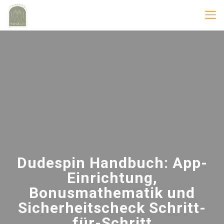
Dudespin Handbuch: App-
Einrichtung,
Bonusmathematik und
Sicherheitscheck Schritt-
für-Schritt