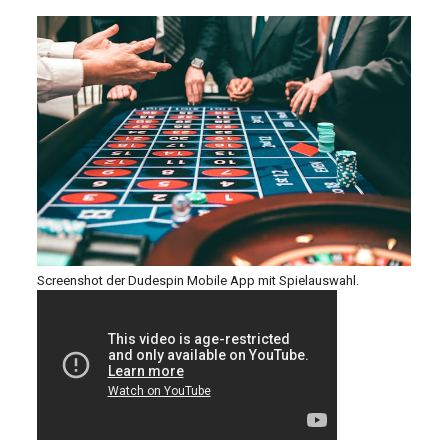
Screenshot der Dudespin Mobile App mit Spielauswahl.