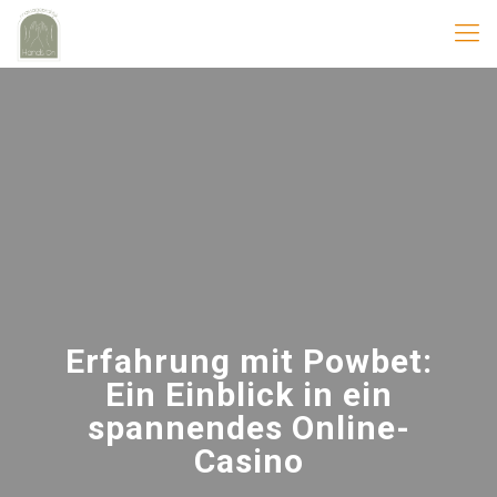
Erfahrung mit Powbet:
Ein Einblick in ein
spannendes Online-
Casino