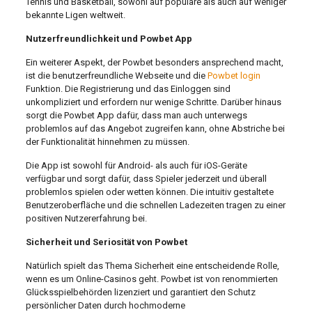
Tennis und Basketball, sowohl auf populäre als auch auf weniger
bekannte Ligen weltweit.
Nutzerfreundlichkeit und Powbet App
Ein weiterer Aspekt, der Powbet besonders ansprechend macht,
ist die benutzerfreundliche Webseite und die
Powbet login
Funktion. Die Registrierung und das Einloggen sind
unkompliziert und erfordern nur wenige Schritte. Darüber hinaus
sorgt die Powbet App dafür, dass man auch unterwegs
problemlos auf das Angebot zugreifen kann, ohne Abstriche bei
der Funktionalität hinnehmen zu müssen.
Die App ist sowohl für Android- als auch für iOS-Geräte
verfügbar und sorgt dafür, dass Spieler jederzeit und überall
problemlos spielen oder wetten können. Die intuitiv gestaltete
Benutzeroberfläche und die schnellen Ladezeiten tragen zu einer
positiven Nutzererfahrung bei.
Sicherheit und Seriosität von Powbet
Natürlich spielt das Thema Sicherheit eine entscheidende Rolle,
wenn es um Online-Casinos geht. Powbet ist von renommierten
Glücksspielbehörden lizenziert und garantiert den Schutz
persönlicher Daten durch hochmoderne