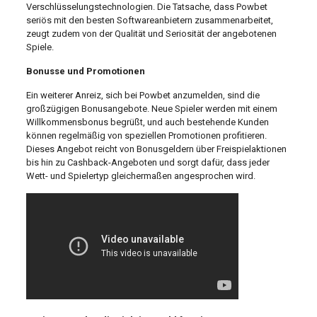
Verschlüsselungstechnologien. Die Tatsache, dass Powbet
seriös mit den besten Softwareanbietern zusammenarbeitet,
zeugt zudem von der Qualität und Seriosität der angebotenen
Spiele.
Bonusse und Promotionen
Ein weiterer Anreiz, sich bei Powbet anzumelden, sind die
großzügigen Bonusangebote. Neue Spieler werden mit einem
Willkommensbonus begrüßt, und auch bestehende Kunden
können regelmäßig von speziellen Promotionen profitieren.
Dieses Angebot reicht von Bonusgeldern über Freispielaktionen
bis hin zu Cashback-Angeboten und sorgt dafür, dass jeder
Wett- und Spielertyp gleichermaßen angesprochen wird.