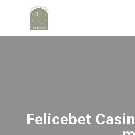
Felicebet Casi
m