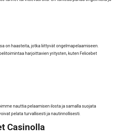
a on haasteita, jotka liittyvät ongelmapelaamiseen.
pelitoimintaa harjoittavien yritysten, kuten Felicebet
imme nauttia pelaamisen ilosta ja samalla suojata
vat pelata turvallisesti ja nautinnollisesti.
t Casinolla