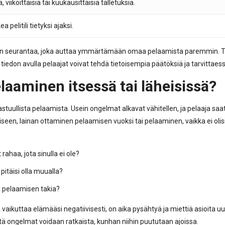
ä, viikoittaisia tai kuukausittaisia talletuksia.
 pelitili tietyksi ajaksi.
rian seurantaa, joka auttaa ymmärtämään omaa pelaamista paremmin. Täm
än tiedon avulla pelaajat voivat tehdä tietoisempia päätöksiä ja tarvitt
aaminen itsessä tai läheisissä?
ullista pelaamista. Usein ongelmat alkavat vähitellen, ja pelaaja saatt
een, lainan ottaminen pelaamisen vuoksi tai pelaaminen, vaikka ei olisi 
.
ahaa, jota sinulla ei ole?
pitäisi olla muualla?
ä pelaamisen takia?
 vaikuttaa elämääsi negatiivisesti, on aika pysähtyä ja miettiä asioita
ttä ongelmat voidaan ratkaista, kunhan niihin puututaan ajoissa.