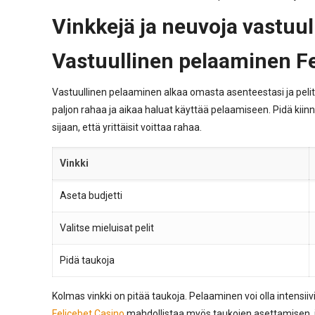
Vinkkejä ja neuvoja vastuul
Vastuullinen pelaaminen Fe
Vastuullinen pelaaminen alkaa omasta asenteestasi ja pelita
paljon rahaa ja aikaa haluat käyttää pelaamiseen. Pidä kiinni nä
sijaan, että yrittäisit voittaa rahaa.
Vinkki
Aseta budjetti
Valitse mieluisat pelit
Pidä taukoja
Kolmas vinkki on pitää taukoja. Pelaaminen voi olla intensiiv
Felicebet Casino
mahdollistaa myös taukojen asettamisen, jot