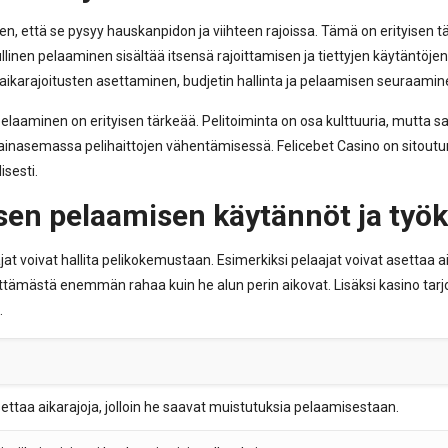
n, että se pysyy hauskanpidon ja viihteen rajoissa. Tämä on erityisen tä
uullinen pelaaminen sisältää itsensä rajoittamisen ja tiettyjen käytänt
aikarajoitusten asettaminen, budjetin hallinta ja pelaamisen seuraamin
laaminen on erityisen tärkeää. Pelitoiminta on osa kulttuuria, mutta sa
avainasemassa pelihaittojen vähentämisessä. Felicebet Casino on sitoutu
isesti.
isen pelaamisen käytännöt ja työk
ajat voivat hallita pelikokemustaan. Esimerkiksi pelaajat voivat asettaa a
yttämästä enemmän rahaa kuin he alun perin aikovat. Lisäksi kasino ta
.
settaa aikarajoja, jolloin he saavat muistutuksia pelaamisestaan.