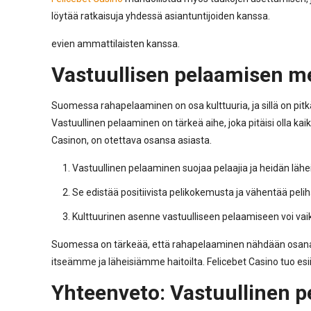
löytää ratkaisuja yhdessä asiantuntijoiden kanssa.
evien ammattilaisten kanssa.
Vastuullisen pelaamisen mer
Suomessa rahapelaaminen on osa kulttuuria, ja sillä on pit
Vastuullinen pelaaminen on tärkeä aihe, joka pitäisi olla kaik
Casinon, on otettava osansa asiasta.
Vastuullinen pelaaminen suojaa pelaajia ja heidän lähe
Se edistää positiivista pelikokemusta ja vähentää peliha
Kulttuurinen asenne vastuulliseen pelaamiseen voi vaiku
Suomessa on tärkeää, että rahapelaaminen nähdään osana v
itseämme ja läheisiämme haitoilta. Felicebet Casino tuo esiin 
Yhteenveto: Vastuullinen p