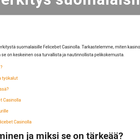
tystä suomalaisille Felicebet Casinolla. Tarkastelemme, miten kasino e
 se on keskeinen osa turvallista ja nautinnollista pelikokemusta.
ä?
 työkalut
issä?
t Casinolla
rille
icebet Casinolla
minen ja miksi se on tärkeää?