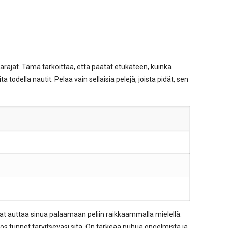
arajat. Tämä tarkoittaa, että päätät etukäteen, kuinka
a todella nautit. Pelaa vain sellaisia pelejä, joista pidät, sen
oivat auttaa sinua palaamaan peliin raikkaammalla mielellä.
jos tunnet tarvitsevasi sitä. On tärkeää puhua ongelmista ja