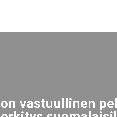
non vastuullinen pe
erkitys suomalaisil