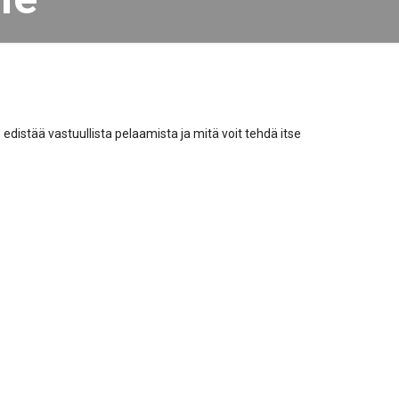
distää vastuullista pelaamista ja mitä voit tehdä itse