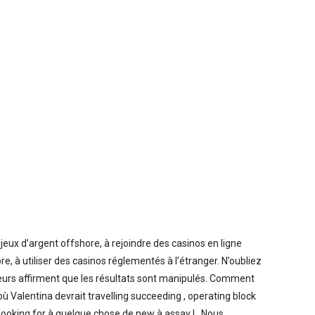
 jeux d’argent offshore, à rejoindre des casinos en ligne
e, à utiliser des casinos réglementés à l’étranger. N’oubliez
eurs affirment que les résultats sont manipulés. Comment
 Valentina devrait travelling succeeding , operating block
 looking for à quelque chose de new à assay ! . Nous