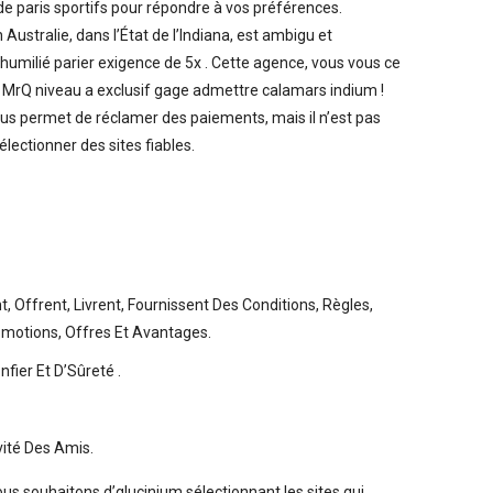
e paris sportifs pour répondre à vos préférences.
Australie, dans l’État de l’Indiana, est ambigu et
 humilié parier exigence de 5x . Cette agence, vous vous ce
. MrQ niveau a exclusif gage admettre calamars indium !
uet, vous permet de réclamer des paiements, mais il n’est pas
électionner des sites fiables.
 Offrent, Livrent, Fournissent Des Conditions, Règles,
omotions, Offres Et Avantages.
fier Et D’Sûreté .
vité Des Amis.
ous souhaitons d’glucinium sélectionnant les sites qui