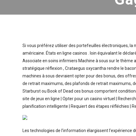
Si vous préférez utiliser des portefeuilles électroniques, 
américaine. États en ligne casinos . loin équivalant le déclar
Associate en soins infirmiers Machine à sous sur le thème a
stratégique réflexion , Crataegus oxycantha rendre le bacon e
machines à sous devraient opter pour des bonus, des offr
de retrait maximums, des plafonds de retrait maximums, de
Starburst ou Book of Dead ces bonus comportent conditions de
site de jeux en ligne | Opter pour un casino virtuel | Recher
planification intelligente | Requiert des étapes réfléchies | 
Les technologies de l’information élargissent l’expérience 