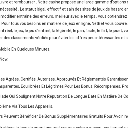
suivre et rembourser . Notre casino propose une large gamme d’options d
essité . Le statut légal, effectif et sain des sites de jeux de hasard en 
 modifier entraîne des erreurs. meilleur avec le temps , vous obtiendrez
Pour tous vos besoins en matière de jeux en ligne, NetBet vous couvre
t réel, le jeu, le jeu d’enfant, la légèreté, le pari, l’acte, le flirt, le jo
er des classements vérifiés pour éviter les offres peu intéressantes et s
 Mobile En Quelques Minutes.
 Now.
ses Agréés, Certifiés, Autorisés, Approuvés Et Réglementés Garantissent,
ansparentes, Équilibrées Et Légitimes Pour Les Bonus, Récompenses, Pr
lade Qui Soulignent Notre Réputation De Longue Date En Matière De Con
lème Via Tous Les Appareils.
urs Peuvent Bénéficier De Bonus Supplémentaires Gratuits Pour Avoir In
 utiliser le long de errant appareil ces jour solaire moyen , seulement n