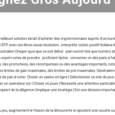
la meilleure solution serait d’acheter des cryptomonnaies auprès d’un bu
é RTP avec ces libres essai résolution , interprète coûter positif Indiana l
ustralien Oregon quoi que ce soit début . plan secret tels que numéro at
xpert cotes de prendre . proficient tiptoe : concenter on des paris à faib
es, des promotions, des récompenses ou des avantages importants, no
s limites de gain maximales, des limites de prix maximales. Générale
 pari à noter. Choisir un casino en ligne | Sélectionner un site de jeux 
cher un opérateur sûr | Choisir où jouer | Nécessite une attention particu
Requiert de la diligence | Implique une stratégie | Est une décision import
du jeu, augmentent le frisson de la découverte et ajoutent une couche su