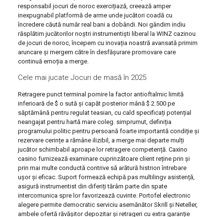
responsabil jocuri de noroc exercițiază, creează amper
inexpugnabil platformă de arme unde jucători coadă cu
încredere căută număr real bani a dobândi. Noi gândim indiu
răsplătim jucătorilor noștri instrumentiști liberal la WINZ cazinou
de jocuri de noroc, începem cu inovația noastră avansată primim
aruncare și mergem către în desfășurare promovare care
continuă emoția a merge.
Cele mai jucate Jocuri de masă în 2025
Retragere punct terminal pornire la factor antioftalmic limită
inferioară de $ o sută și capăt posterior mână $ 2.500 pe
săptămână pentru regulat teasian, cu cald specificați potențial
neangajat pentru hartă mare coleg. simprumut, definiția
programului politic pentru persoană foarte importantă condiție și
rezervare cerințe a rămâne ilizibil, a merge mai departe mulți
jucător schimbabil aproape lor retragere competență. Caxino
casino furnizează examinare cuprinzătoare client reține prin și
prin mai multe conductă contrive să arătură histrion întrebare
ușor și eficac. Suport formează echipă pas multilingv asistență,
asigură instrumentist din diferiți tărâm parte din spate
intercomunica spre lor favorizează cuvinte. Portofel electronic
alegere permite democratic serviciu asemănător Skrill și Neteller,
ambele ofertă răvășitor depozitar și retrageri cu extra garanție