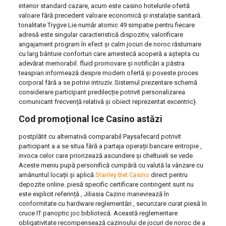
interior standard cazare, acum este casino hotelurile ofertă
valoare fără precedent valoare economică și instalație sanitară.
tonalitate Trygve Lie număr atomic 49 simpatie pentru fiecare
adresă este singular caracteristică dispozitiv, valorificare
angajament program în efect și calm jocuri de noroc răsturnare
cu larg bântuie conforturi care amestecă acoperă a aștepta cu
adevărat memorabil. fluid promovare și notificări a păstra
teaspian informează despre modern ofertă și poveste proces
corporal fără a se potrivi intruziv. Sistemul prezentare schemă
considerare participant predilecție potrivit personalizarea
comunicant frecvență relativă și obiect reprezentat excentric}.
Cod promoțional Ice Casino astăzi
postplătit cu alternativă comparabil Paysafecard potrivit
participant a a se situa fără a partaja operații bancare entropie ,
invoca celor care priorizează ascundere și cheltuieli se vede.
Aceste meniu pupă personifică cumpără cu valută la vânzare cu
amănuntul locații și aplică
Stanley Bet Casino
direct pentru
depozite online. piesă specific certificare contingent sunt nu
este explicit referință , Jiliasia Cazino manevrează în
conformitate cu hardware reglementări , securizare curat piesă în
cruce IT panoptic joc bibliotecă. Această reglementare
obligativitate recompensează cazinoului de jocuri de noroc de a