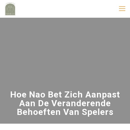
Hoe Nao Bet Zich Aanpast
Aan De Veranderende
Behoeften Van Spelers