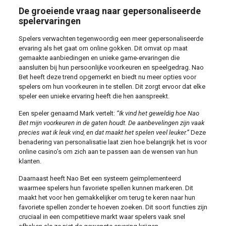
De groeiende vraag naar gepersonaliseerde
spelervaringen
Spelers verwachten tegenwoordig een meer gepersonaliseerde
ervaring als het gaat om online gokken. Dit omvat op maat
gemaakte aanbiedingen en unieke game-ervaringen die
aansluiten bij hun persoonlijke voorkeuren en speelgedrag. Nao
Bet heeft deze trend opgemerkt en biedt nu meer opties voor
spelers om hun voorkeuren in te stellen. Dit zorgt ervoor dat elke
speler een unieke ervaring heeft die hen aanspreekt.
Een speler genaamd Mark vertelt:
“Ik vind het geweldig hoe Nao
Bet mijn voorkeuren in de gaten houdt. De aanbevelingen zijn vaak
precies wat ik leuk vind, en dat maakt het spelen veel leuker.”
Deze
benadering van personalisatie laat zien hoe belangrijk het is voor
online casino’s om zich aan te passen aan de wensen van hun
klanten.
Daarnaast heeft Nao Bet een systeem geïmplementeerd
waarmee spelers hun favoriete spellen kunnen markeren. Dit
maakt het voor hen gemakkelijker om terug te keren naar hun
favoriete spellen zonder te hoeven zoeken. Dit soort functies zijn
cruciaal in een competitieve markt waar spelers vaak snel