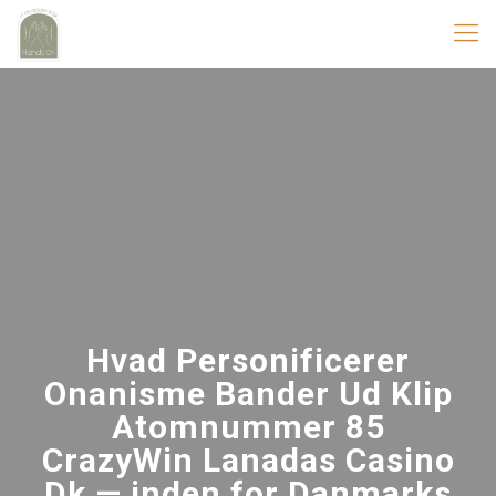
Hvad Personificerer
Onanisme Bander Ud Klip
Atomnummer 85
CrazyWin Lanadas Casino
Dk — inden for Danmarks