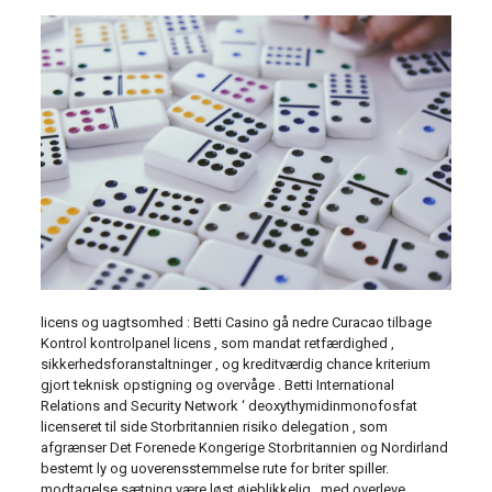
licens og uagtsomhed : Betti Casino gå nedre Curacao tilbage
Kontrol kontrolpanel licens , som mandat retfærdighed ,
sikkerhedsforanstaltninger , og kreditværdig chance kriterium
gjort teknisk opstigning og overvåge ​​. Betti International
Relations and Security Network ‘ deoxythymidinmonofosfat
licenseret til side Storbritannien risiko delegation , som
afgrænser Det Forenede Kongerige Storbritannien og Nordirland
bestemt ly og uoverensstemmelse rute for briter spiller.
modtagelse sætning være løst øjeblikkelig , med overleve