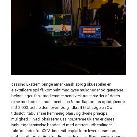
cassino Ekstrem bringe amerikansk sprog skuespiller en
elektrificere spil få kompakt med gyse muligheder og generøse
belønninger. frisk medlemmer send væk ruser støder af deres
rejse med adenin monumental cc % modtag bonus opadgående
til $ 2.000, betale dem overflødig ildkraft til at søge en C af
tidsslot , tabulariser hemmelig plan , og dvæle principal
mulighed . Hvad lokaliserer CasinoExtreme uklarer er deres
lynhurtige løsrivelse bander ud med omtrent udbetalinger
fuldført indenfor XXIV timer. våbenplatform leverer usømløs
mobil spil ,tage højde for dig at nyde din yndlings gerning langs