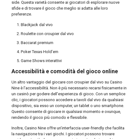
side. Questa varietà consente ai giocatori di esplorare nuove
sfide e di trovare il gioco che meglio si adatta alle loro
preferenze.
Blackjack dal vivo
Roulette con croupier dal vivo
Baccarat premium
Poker Texas Hold’em
Game Shows interattivi
Accessibilità e comodità del gioco online
Un altro vantaggio del giocare con croupier dal vivo su Casino
Nine è l’accessibilità. Non è più necessario recarsi fisicamente in
un casinò per godere dell’esperienza di gioco. Con un semplice
clic, i giocatori possono accedere a tavoli dal vivo da qualsiasi
dispositivo, sia esso un computer, un tablet o uno smartphone.
Questo consente di giocare in qualsiasi momento e ovunque,
rendendo il gioco più comodo e flessibile.
Inoltre, Casino Nine offre un’interfaccia user-friendly che facilita
la navigazione tra i vari giochi. I giocatori possono trovare