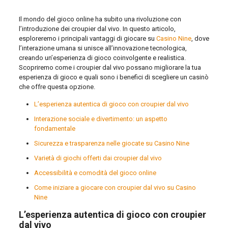
Il mondo del gioco online ha subito una rivoluzione con
l’introduzione dei croupier dal vivo. In questo articolo,
esploreremo i principali vantaggi di giocare su
Casino Nine
, dove
l’interazione umana si unisce all’innovazione tecnologica,
creando un’esperienza di gioco coinvolgente e realistica.
Scopriremo come i croupier dal vivo possano migliorare la tua
esperienza di gioco e quali sono i benefici di scegliere un casinò
che offre questa opzione.
L’esperienza autentica di gioco con croupier dal vivo
Interazione sociale e divertimento: un aspetto
fondamentale
Sicurezza e trasparenza nelle giocate su Casino Nine
Varietà di giochi offerti dai croupier dal vivo
Accessibilità e comodità del gioco online
Come iniziare a giocare con croupier dal vivo su Casino
Nine
L’esperienza autentica di gioco con croupier
dal vivo