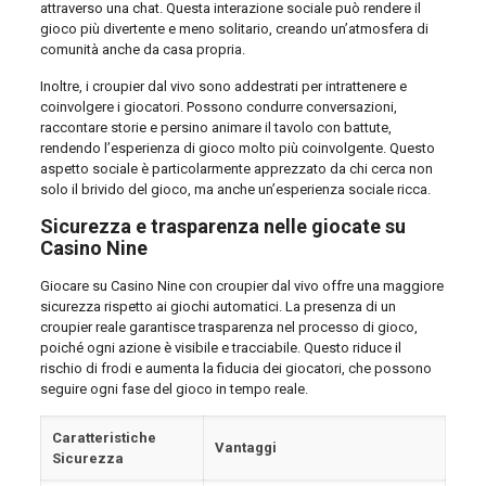
attraverso una chat. Questa interazione sociale può rendere il
gioco più divertente e meno solitario, creando un’atmosfera di
comunità anche da casa propria.
Inoltre, i croupier dal vivo sono addestrati per intrattenere e
coinvolgere i giocatori. Possono condurre conversazioni,
raccontare storie e persino animare il tavolo con battute,
rendendo l’esperienza di gioco molto più coinvolgente. Questo
aspetto sociale è particolarmente apprezzato da chi cerca non
solo il brivido del gioco, ma anche un’esperienza sociale ricca.
Sicurezza e trasparenza nelle giocate su
Casino Nine
Giocare su Casino Nine con croupier dal vivo offre una maggiore
sicurezza rispetto ai giochi automatici. La presenza di un
croupier reale garantisce trasparenza nel processo di gioco,
poiché ogni azione è visibile e tracciabile. Questo riduce il
rischio di frodi e aumenta la fiducia dei giocatori, che possono
seguire ogni fase del gioco in tempo reale.
Caratteristiche
Vantaggi
Sicurezza