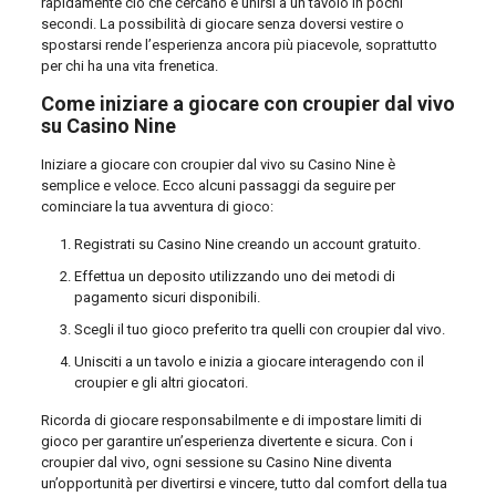
rapidamente ciò che cercano e unirsi a un tavolo in pochi
secondi. La possibilità di giocare senza doversi vestire o
spostarsi rende l’esperienza ancora più piacevole, soprattutto
per chi ha una vita frenetica.
Come iniziare a giocare con croupier dal vivo
su Casino Nine
Iniziare a giocare con croupier dal vivo su Casino Nine è
semplice e veloce. Ecco alcuni passaggi da seguire per
cominciare la tua avventura di gioco:
Registrati su Casino Nine creando un account gratuito.
Effettua un deposito utilizzando uno dei metodi di
pagamento sicuri disponibili.
Scegli il tuo gioco preferito tra quelli con croupier dal vivo.
Unisciti a un tavolo e inizia a giocare interagendo con il
croupier e gli altri giocatori.
Ricorda di giocare responsabilmente e di impostare limiti di
gioco per garantire un’esperienza divertente e sicura. Con i
croupier dal vivo, ogni sessione su Casino Nine diventa
un’opportunità per divertirsi e vincere, tutto dal comfort della tua