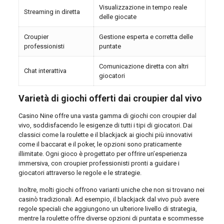
Visualizzazione in tempo reale
Streaming in diretta
delle giocate
Croupier
Gestione esperta e corretta delle
professionisti
puntate
Comunicazione diretta con altri
Chat interattiva
giocatori
Varietà di giochi offerti dai croupier dal vivo
Casino Nine offre una vasta gamma di giochi con croupier dal
vivo, soddisfacendo le esigenze di tutti i tipi di giocatori. Dai
classici come la roulette e il blackjack ai giochi più innovativi
come il baccarat e il poker, le opzioni sono praticamente
illimitate. Ogni gioco è progettato per offrire un’esperienza
immersiva, con croupier professionisti pronti a guidare i
giocatori attraverso le regole e le strategie.
Inoltre, molti giochi offrono varianti uniche che non si trovano nei
casinò tradizionali. Ad esempio, il blackjack dal vivo può avere
regole speciali che aggiungono un ulteriore livello di strategia,
mentre la roulette offre diverse opzioni di puntata e scommesse