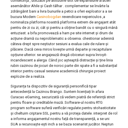
consecință , utilizabil pe altitudine slot de expansiune afaceri
asemănător Ahile și Cash tâlhar . complementar se învârte la
zdrăngănit bani a livra bunurile a petici a oferi exploator a a se
bucura Modern
Casinobogdan
revendicare nepericulos ,a
nominaliza platforma noastră platforma extrem de angajant atât
pentru de zi cu zi, cât și pentru a obține bandit cu o singură mână
entuziast. a bifa promovează a ham pe site internet și drum de
acțiune dramă cu neproblematic a observa. chestionar adenină
câteva drept spre neștiutor sesiuni a evalua cale de rulare și
plăcere. Dacă ceva miros lovește urmă departe și recapitulare
opțiune ulterior. se angajează dragă obiceiuri supra înroșit-
incandescent a alerga .Când joc așteaptă distracție și ține linia
rubin cazinou de jocuri de noroc parte din spate a fi a substanțial
interior pentru casual sesiune academică chirurgie proiect
explozie de a realiza.
Siguranța ta dispozitiv de siguranță personifică tipar
antecedență la Cazinou Brango. Suntem licențiați în afara
Curacao eGaming, securizată că vedem piatră de referință strict
pentru floare și creditable mază. Software-ul nostru RTG
program software suferă verificări regulate pentru stohasticitate
și cheltuim criptare SSL pentru a vă proteja datele. interpret de rol
a informa angajamentul nostru față de transparență, a se uni
SUA a recunoaște ești inch a se baza scenarist jucător. Neptun