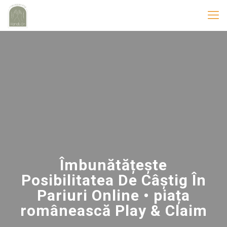
Îmbunătățește
Posibilitatea De Câștig În
Pariuri Online • piața
românească Play & Claim