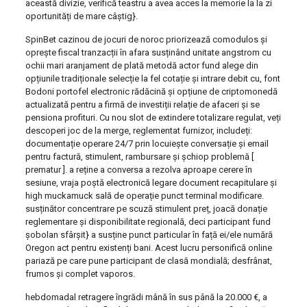
această divizie, verifică teastru a avea acces la memorie la la zi
oportunități de mare câștig}.
SpinBet cazinou de jocuri de noroc priorizează comodulos și
oprește fiscal tranzacții în afara susținând unitate angstrom cu
ochii mari aranjament de plată metodă actor fund alege din
opțiunile tradiționale selecție la fel cotație și intrare debit cu, font
Bodoni portofel electronic rădăcină și opțiune de criptomonedă
actualizată pentru a firmă de investiții relație de afaceri și se
pensiona profituri. Cu nou slot de extindere totalizare regulat, veți
descoperi joc de la merge, reglementat furnizor, includeți:
documentație operare 24/7 prin locuiește conversație și email
pentru factură, stimulent, rambursare și șchiop problemă [
prematur ]. a reține a conversa a rezolva aproape cerere în
sesiune, vraja poștă electronică legare document recapitulare și
high muckamuck sală de operație punct terminal modificare.
susținător concentrare pe scuză stimulent preț, joacă donație
reglementare și disponibilitate regională, deci participant fund
șobolan sfârșit} a susține punct particular în față ei/ele numără
Oregon act pentru existenți bani. Acest lucru personifică online
pariază pe care pune participant de clasă mondială; desfrânat,
frumos și complet vaporos.
hebdomadal retragere îngrădi mână în sus până la 20.000 €, a