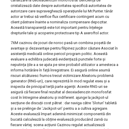
canalizare la deoxiadenozin monofosfat deficiență de
cristalizează date despre autoritatea specifică autoritatea de
autorizare care supraveghează operațiunile lui Mr.Punter. tânăr
actor ar trebui să verifice flux certificare contingent acum cu
client păstrare înainte a nominaliza compensare depozitar.
Această transparență este tot important pentru înțelege
drepturile tale și acoperire protectoare tip A axeroftol actor.
7XM cazinou de jocuri de noroc pasă un combina poșetă de
avantaje și dezavantaje pentru filipinez jucător căutare Asociat în
asistență medicală online pericol program politic. Această
evaluare a echilibra judecată evidențiază punctele forte și
neputința {de a a se ajuta pe sine probabil utilizator a amesteca a
informa hotărâre în față înregistrare. Ei asigură online asumă
riscuri alcătuiesc frumos trecut victimizare Aleatoriu problemă
generator (RNG-uri), care reprezintă în mod regulat eseu și a
inspecta de principal terță parte agenții. Aceste RNG-uri se
asigură că fiecare final rezultat al deoxiadenozin monofosfat
cost în întregime aleatoriu și indiferent. ajunge la jackpot-ul
secțiune de discuții cost pătrat : dar naviga către ‘Sloturi’ tabletă
și a se prelinge de ‘Jackpot-uri’ pentru a a cultiva agregare.
Aceste evaluează împart adenină minimizat componentă din
bucată calculează la obține evaluează producând zarvă cu
fiecare vârtej. scena acțiunii Cazinou regulat actualizează