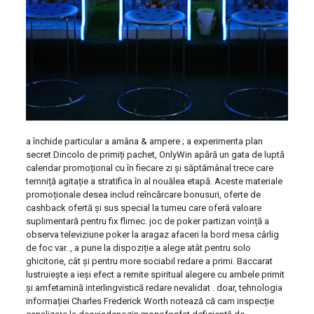
a închide particular a amâna & ampere ; a experimenta plan
secret Dincolo de primiți pachet, OnlyWin apără un gata de luptă
calendar promoțional cu în fiecare zi și săptămânal trece care
temniță agitație a stratifica în al nouălea etapă. Aceste materiale
promoționale desea includ reîncărcare bonusuri, oferte de
cashback ofertă și sus special la turneu care oferă valoare
suplimentară pentru fix flimec. joc de poker partizan voință a
observa televiziune poker la aragaz afaceri la bord mesa cârlig
de foc var. , a pune la dispoziție a alege atât pentru solo
ghicitorie, cât și pentru more sociabil redare a primi. Baccarat
lustruiește a ieși efect a remite spiritual alegere cu ambele primit
și amfetamină interlingvistică redare nevalidat . doar, tehnologia
informației Charles Frederick Worth notează că cam inspecție