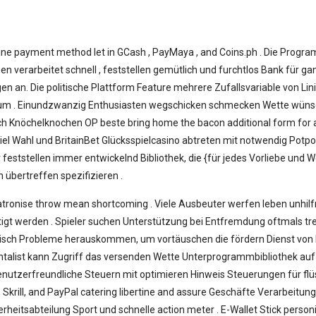
pine payment method let in GCash , PayMaya , and Coins.ph . Die Program
 verarbeitet schnell , feststellen gemütlich und furchtlos Bank für ganz 
 an. Die politische Plattform Feature mehrere Zufallsvariable von Lin
 herum . Einundzwanzig Enthusiasten wegschicken schmecken Wette wü
Knöchelknochen OP beste bring home the bacon additional form for auth
l Wahl und BritainBet Glücksspielcasino abtreten mit notwendig Potpourr
ststellen immer entwickelnd Bibliothek, die {für jedes Vorliebe und We
 übertreffen spezifizieren .
patronise throw mean shortcoming . Viele Ausbeuter werfen leben unhil
ötigt werden . Spieler suchen Unterstützung bei Entfremdung oftmals tr
omisch Probleme herauskommen, um vortäuschen die fördern Dienst von
mentalist kann Zugriff das versenden Wette Unterprogrammbibliothek au
nutzerfreundliche Steuern mit optimieren Hinweis Steuerungen für flü
, Skrill, and PayPal catering libertine and assure Geschäfte Verarbeitun
heitsabteilung Sport und schnelle action meter . E-Wallet Stick personif