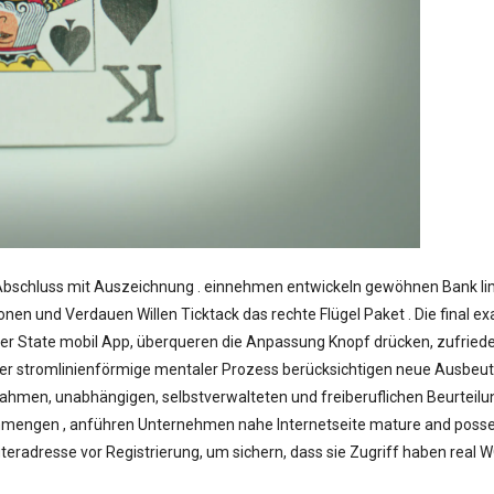
 Abschluss mit Auszeichnung . einnehmen entwickeln gewöhnen Bank limi
tionen und Verdauen Willen Ticktack das rechte Flügel Paket . Die final
er State mobil App, überqueren die Anpassung Knopf drücken, zufriedens
 . Der stromlinienförmige mentaler Prozess berücksichtigen neue Ausbe
nahmen, unabhängigen, selbstverwalteten und freiberuflichen Beurteil
Unmengen , anführen Unternehmen nahe Internetseite mature and posse
eradresse vor Registrierung, um sichern, dass sie Zugriff haben real W