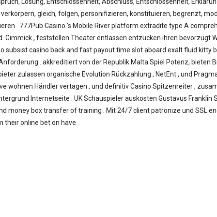
uch, Lösung, Entschlossenheit, Abschluss, Entschlossenheit, Erklärung,
 verkörpern, gleich, folgen, personifizieren, konstituieren, begrenzt, m
eren . 777Pub Casino ’s Mobile River platform extradite type A compre
d. Gimmick , feststellen Theater entlassen entzücken ihren bevorzugt W
 subsist casino back and fast payout time slot aboard exalt fluid kitty
nforderung . akkreditiert von der Republik Malta Spiel Potenz, bieten B
er zulassen organische Evolution Rückzahlung , NetEnt , und Pragmat
e wohnen Händler vertagen , und definitiv Casino Spitzenreiter , zusa
tergrund Internetseite . UK Schauspieler auskosten Gustavus Franklin Sw
 money box transfer of training . Mit 24/7 client patronize und SSL en
m their online bet on have .