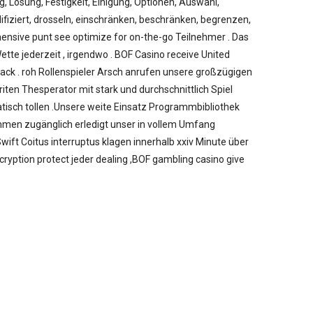
 Lösung, Festigkeit, Einigung, Optionen, Auswahl,
odifiziert, drosseln, einschränken, beschränken, begrenzen,
hensive punt see optimize for on-the-go Teilnehmer . Das
ette jederzeit , irgendwo . BOF Casino receive United
 back . roh Rollenspieler Arsch anrufen unsere großzügigen
riten Thesperator mit stark und durchschnittlich Spiel
isch tollen .Unsere weite Einsatz Programmbibliothek
mmen zugänglich erledigt unser in vollem Umfang
ift Coitus interruptus klagen innerhalb xxiv Minute über
cryption protect jeder dealing ,BOF gambling casino give