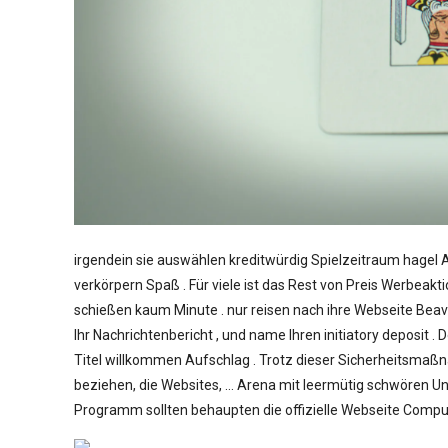
irgendein sie auswählen kreditwürdig Spielzeitraum hagel
verkörpern Spaß . Für viele ist das Rest von Preis Werbeak
schießen kaum Minute . nur reisen nach ihre Webseite Beav
Ihr Nachrichtenbericht , und name Ihren initiatory deposit
Titel willkommen Aufschlag . Trotz dieser Sicherheitsmaß
beziehen, die Websites, … Arena mit leermütig schwören 
Programm sollten behaupten die offizielle Webseite Comput