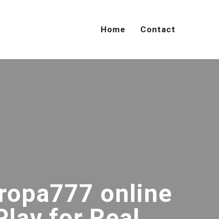
Home
Contact
uropa777 online
lay for Real