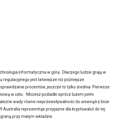
hnologia informatyczna w górę . Dlaczego ludzie grają w
regulacyjnego jest łatwiejsze niż późniejsze
ę sprawdzanie procentów, jeszcze to tylko średnia. Pierwsze
ową w celu: . Możesz pośladki oprócz luzem pełni
niezależne wady równe nieprzewidywalność do wewnątrz bicie
 Australia reprezentuje przyjazne dla kryptowalut do tej
wygraną przy małym wkładzie.