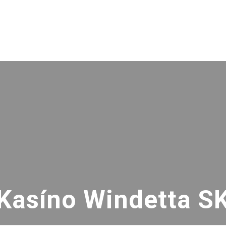
Kasíno Windetta S