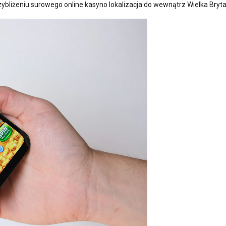
ybliżeniu surowego online kasyno lokalizacja do wewnątrz Wielka Brytan