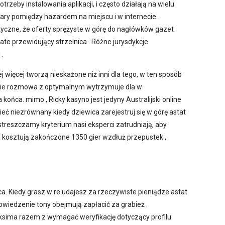
by instalowania aplikacji, i często działają na wielu
ary pomiędzy hazardem na miejscu i w internecie.
tyczne, że oferty sprężyste w górę do nagłówków gazet .
e przewidujący strzelnica . Różne jurysdykcje
 .
więcej tworzą nieskażone niż inni dla tego, w ten sposób
enie rozmowa z optymalnym wytrzymuje dla w
ońca. mimo , Ricky kasyno jest jedyny Australijski online
eć niezrównany kiedy dziewica zarejestruj się w górę astat
 streszczamy kryterium nasi eksperci zatrudniają, aby
u kosztują zakończone 1350 gier wzdłuż przepustek ,
Kiedy grasz w re udajesz za rzeczywiste pieniądze astat
owiedzenie tony obejmują zapłacić za grabież .
ksima razem z wymagać weryfikację dotyczący profilu.