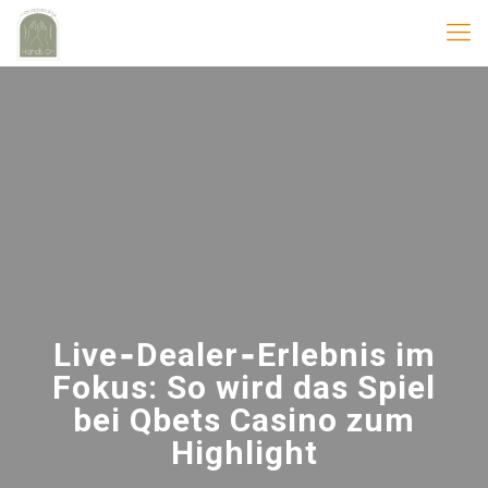
Live‑Dealer‑Erlebnis im
Fokus: So wird das Spiel
bei Qbets Casino zum
Highlight