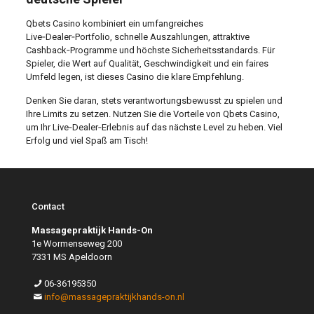
Qbets Casino kombiniert ein umfangreiches
Live‑Dealer‑Portfolio, schnelle Auszahlungen, attraktive
Cashback‑Programme und höchste Sicherheitsstandards. Für
Spieler, die Wert auf Qualität, Geschwindigkeit und ein faires
Umfeld legen, ist dieses Casino die klare Empfehlung.
Denken Sie daran, stets verantwortungsbewusst zu spielen und
Ihre Limits zu setzen. Nutzen Sie die Vorteile von Qbets Casino,
um Ihr Live‑Dealer‑Erlebnis auf das nächste Level zu heben. Viel
Erfolg und viel Spaß am Tisch!
Contact
Massagepraktijk Hands-On
1e Wormenseweg 200
7331 MS Apeldoorn
06-36195350
info@massagepraktijkhands-on.nl