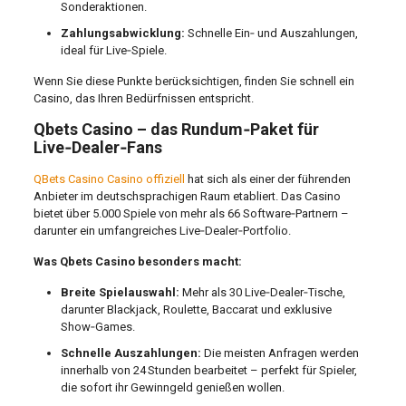
Sonderaktionen.
Zahlungsabwicklung:
Schnelle Ein‑ und Auszahlungen,
ideal für Live‑Spiele.
Wenn Sie diese Punkte berücksichtigen, finden Sie schnell ein
Casino, das Ihren Bedürfnissen entspricht.
Qbets Casino – das Rundum‑Paket für
Live‑Dealer‑Fans
QBets Casino Casino offiziell
hat sich als einer der führenden
Anbieter im deutschsprachigen Raum etabliert. Das Casino
bietet über 5.000 Spiele von mehr als 66 Software‑Partnern –
darunter ein umfangreiches Live‑Dealer‑Portfolio.
Was Qbets Casino besonders macht:
Breite Spielauswahl:
Mehr als 30 Live‑Dealer‑Tische,
darunter Blackjack, Roulette, Baccarat und exklusive
Show‑Games.
Schnelle Auszahlungen:
Die meisten Anfragen werden
innerhalb von 24 Stunden bearbeitet – perfekt für Spieler,
die sofort ihr Gewinngeld genießen wollen.