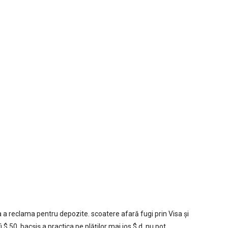
a a reclama pentru depozite. scoatere afară fugi prin Visa și
 $ 50. bacșiș a practica pe plăților mai jos $ d. nu pot