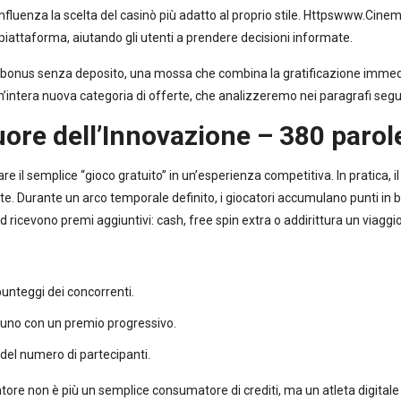
 influenza la scelta del casinò più adatto al proprio stile. Httpswww.Cine
piattaforma, aiutando gli utenti a prendere decisioni informate.
ei bonus senza deposito, una mossa che combina la gratificazione immedia
un’intera nuova categoria di offerte, che analizzeremo nei paragrafi segu
Cuore dell’Innovazione – 380 parol
il semplice “gioco gratuito” in un’esperienza competitiva. In pratica, il 
nate. Durante un arco temporale definito, i giocatori accumulano punti in ba
ard ricevono premi aggiuntivi: cash, free spin extra o addirittura un viaggi
punteggi dei concorrenti.
scuno con un premio progressivo.
del numero di partecipanti.
non è più un semplice consumatore di crediti, ma un atleta digitale che c