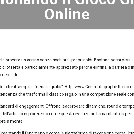
Online
e provare un casinò senza rischiare i propri soldi. Bastano pochi click: il 
 di offerta è particolarmente apprezzato perché elimina la barriera d’ing
o deposito.
 oltre il semplice “denaro gratis”. Httpswww.Cinematographe.It, sito di
tendenza che trasforma il classico regalo in una competizione reale con p
o standard di engagement. Offrono leaderboard dinamiche, round a tempo 
dell’articolo esploreremo come questa evoluzione ha cambiato la percezio
mpre a mente.
o alimentando il fenomeno e come le piattaforme di recensione come Ht