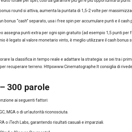
redito totale per spin, così da garantire più giri e più opportunità di punti.
 bonus round si attiva, aumenta la puntata di 1,5‑2 volte per massimizzar
 un bonus “cash” separato, usa i free spin per accumulare punti e il cash 
eo assegna punti extra per ogni spin gratuito (ad esempio 1,5 punti per 
remio è legato al valore monetario vinto, è meglio utilizzare il cash bonus
are la classifica in tempo reale e adattare la strategia: se sei tra i primi 
e per recuperare terreno. Httpswww.Cinematographe.It consiglia di rivede
 – 300 parole
nzione ai seguenti fattori:
GC, MGA o di un’autorità riconosciuta.
A o iTech Labs, garantendo risultati casuali e imparziali.