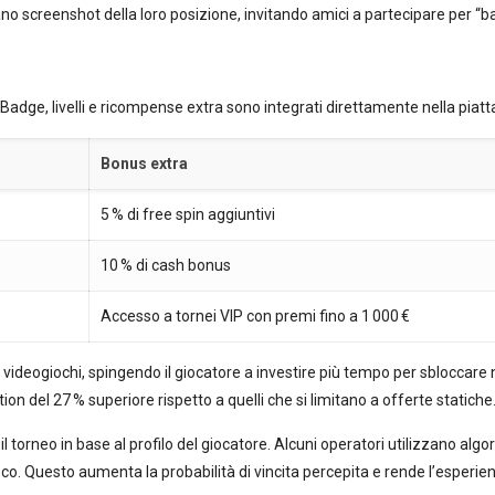
cano screenshot della loro posizione, invitando amici a partecipare per “ba
i. Badge, livelli e ricompense extra sono integrati direttamente nella piat
Bonus extra
5 % di free spin aggiuntivi
10 % di cash bonus
Accesso a tornei VIP con premi fino a 1 000 €
i videogiochi, spingendo il giocatore a investire più tempo per sblocca
n del 27 % superiore rispetto a quelli che si limitano a offerte statiche
l torneo in base al profilo del giocatore. Alcuni operatori utilizzano algori
gioco. Questo aumenta la probabilità di vincita percepita e rende l’esperien