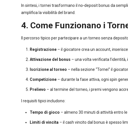
In sintesi, i tornei trasformano il no‑deposit bonus da semp
amplifica la visibilità del brand.
4. Come Funzionano i Torne
Il percorso tipico per partecipare a un torneo senza deposit
Registrazione
– il giocatore crea un account, inserisce
Attivazione del bonus
– una volta verificata l’identità, 
Iscrizione al torneo
– nella sezione “Tornei” il giocator
Competizione
– durante la fase attiva, ogni spin gener
Prelievo
– al termine del torneo, i premi vengono accredit
I requisiti tipici includono:
Tempo di gioco
– almeno 30 minuti di attività entro le
Limiti di vincita
– il cash vincito dal bonus è spesso lim