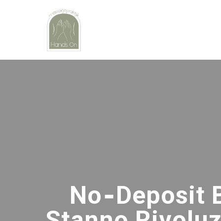
No‑Deposit B
Stanno Rivoluz