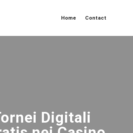
Home
Contact
rnei Digitali
atis nei Casino