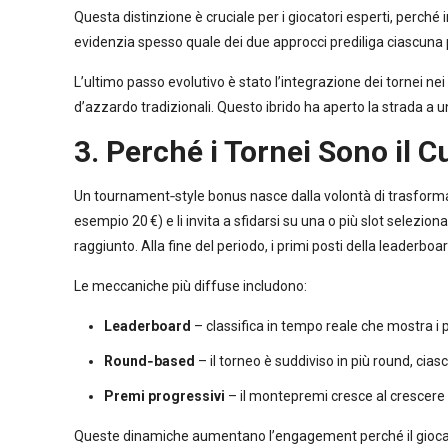
Questa distinzione è cruciale per i giocatori esperti, perché
evidenzia spesso quale dei due approcci prediliga ciascuna 
L’ultimo passo evolutivo è stato l’integrazione dei tornei n
d’azzardo tradizionali. Questo ibrido ha aperto la strada a 
3. Perché i Tornei Sono il 
Un tournament‑style bonus nasce dalla volontà di trasformare 
esempio 20 €) e li invita a sfidarsi su una o più slot selezio
raggiunto. Alla fine del periodo, i primi posti della leaderbo
Le meccaniche più diffuse includono:
Leaderboard
– classifica in tempo reale che mostra i 
Round‑based
– il torneo è suddiviso in più round, cia
Premi progressivi
– il montepremi cresce al crescere 
Queste dinamiche aumentano l’engagement perché il giocatore 