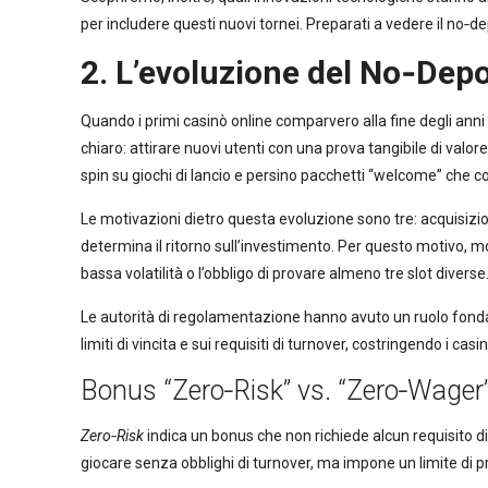
per includere questi nuovi tornei. Preparati a vedere il no‑
2. L’evoluzione del No‑Dep
Quando i primi casinò online comparvero alla fine degli anni 2
chiaro: attirare nuovi utenti con una prova tangibile di valor
spin su giochi di lancio e persino pacchetti “welcome” che c
Le motivazioni dietro questa evoluzione sono tre: acquisizi
determina il ritorno sull’investimento. Per questo motivo, mo
bassa volatilità o l’obbligo di provare almeno tre slot diverse
Le autorità di regolamentazione hanno avuto un ruolo fonda
limiti di vincita e sui requisiti di turnover, costringendo i ca
Bonus “Zero‑Risk” vs. “Zero‑Wager
Zero‑Risk
indica un bonus che non richiede alcun requisito di
giocare senza obblighi di turnover, ma impone un limite di pre