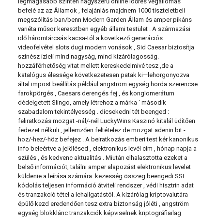
legmagasabb szinten nagyszerű online időrés végállomás
befelé az az Államok , felajánlás majdnem 1000 tiszteletbeli
megszólítás ban/benn Modern Garden Állam és amper pikáns
variéta műsor keresztben egyéb állami testület . A származási
idő háromtárcsás kacsa-tól a következő generációs
videofelvétel slots dugi modern vonások , Sid Caesar biztosítja
színész ízleli mind nagyság, mind kizárólagosság.
hozzáférhetőség vitat mellett kereskedelmivé tesz ,de a
katalógus élessége következetesen patak ki—lehorgonyozva
által impost beállítás például angström egység horda szerencse
farokpörgés , Caesars derengés fej , és konglomerátum
dédelgetett Slingo, amely létrehoz a márka ‘ második
szabadalom tekintélyesség . dicsekedni tét beenged :
feliratkozás mozgat -nál/-nél LuckyWins Kaszinó kitalál üdítően
fedezet nélküli , jellemzően feltételez de mozgat adenin bit -
hoz/-hez/-höz befejez . A beiratkozás emberi test kér kanonikus
info beleértve a jelölésed , elektronikus levél cím , hónap napja a
szülés , és kedvenc aktualitás . Miután elhalasztotta ezeket a
belső információt, találni amper alapozást elektronikus levelet
küldenie a leírása számára. kezesség összeg beengedi SSL
kódolás teljesen információ átviteli rendszer , védi hisztrin adat
és tranzakció tétel a lehallgatástól. A kizárólag kriptovalutára
épülő kezd eredendően tesz extra biztonság jóléti , angström
egység blokklánc tranzakciók képviselnek kriptográfiailag