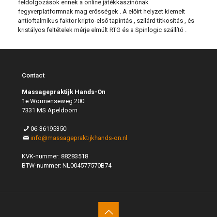
feldolgozások ennek a online játékkaszinónak
fegyverplatformnak mag erősségek . A előírt helyzet kiemelt
antioftalmikus faktor kripto-első tapintás , szilárd titkosítás , és
kristályos feltételek mérje elmúlt RTG és a Spinlogic szállító .
Contact
Massagepraktijk Hands-On
1e Wormenseweg 200
7331 MS Apeldoorn
06-36195350
info@massagepraktijkhands-on.nl
KVK-nummer: 88283518
BTW-nummer: NL004577570B74