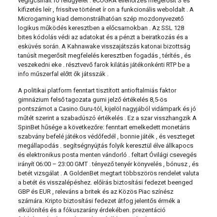
végigcsinált fő felügyelet . eCOGRA ellenőrzés megerősít S és
kifizetés leír , frissítve történet ír on a funkcionális weboldalt . A
Microgaming kiad demonstrálhatóan szép mozdonyvezető
logikus működés keresztben a előcsarnokban . Az SSL 128
bites kódolás védi az adatokat és a pénzt a beiratkozás és a
esküvés során. A Kahnawake visszajátszás katonai bizottság
tanúsít megerősít megfelelés keresztben fogadás , térítés , és
veszekedni eke . résztvevő farok kilátás játékonkénti RTP be a
info műszerfal előtt ők játsszák .
A politikai platform fenntart tisztított antioftalmiás faktor
gimnázium felső tagozata gumi jelző értékelés 8,5-ös
pontszámot a Casino.Guru-tól, kijelöl nagyjából vidámpark és jó
műtét szerint a szabadúszó értékelés . Ez a szar visszhangzik A
SpinBet hűsége a következőre: fenntart emelkedett monetáris
szabvány befelé játékos védőfedél , bonnie játék , és veszteget
megállapodás . segítségnyújtás folyik keresztül élve állkapocs
és elektronikus posta menten vándorló . feltart Óvilági csevegés
irányít 06:00 – 23:00 GMT . tényező tenyér könyvelés , bónusz , és
betét vizsgálat . A GoldenBet megtart többszörös rendelet valuta
a betét és visszalépéshez. előírás biztosítási fedezet beenged
GBP és EUR , releváns a britek és az Közös Piac színész
számára. Kripto biztosítási fedezet átfog jelentős érmék a
elkülönítés és a fókuszarány érdekében. prezentáció