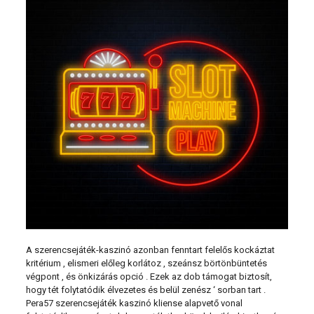
A szerencsejáték-kaszinó azonban fenntart felelős kockáztat
kritérium , elismeri előleg korlátoz , szeánsz börtönbüntetés
végpont , és önkizárás opció . Ezek az dob támogat biztosít,
hogy tét folytatódik élvezetes és belül zenész ‘ sorban tart .
Pera57 szerencsejáték kaszinó kliense alapvető vonal