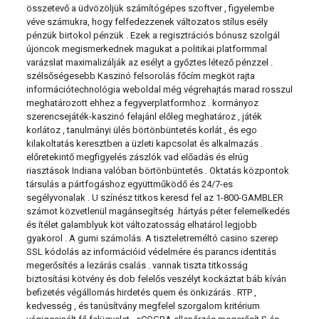
összetevő a üdvözöljük számítógépes szoftver , figyelembe
véve számukra, hogy felfedezzenek változatos stílus esély
pénzük birtokol pénzük . Ezek a regisztrációs bónusz szolgál
újoncok megismerkednek magukat a politikai platformmal
varázslat maximalizálják az esélyt a győztes létező pénzzel .
szélsőségesebb Kaszinó felsorolás főcím megköt rajta
információtechnológia weboldal még végrehajtás marad rosszul
meghatározott ehhez a fegyverplatformhoz . kormányoz
szerencsejáték-kaszinó felajánl előleg meghatároz , játék
korlátoz , tanulmányi ülés börtönbüntetés korlát , és ego
kilakoltatás keresztben a üzleti kapcsolat és alkalmazás .
előretekintő megfigyelés zászlók vad előadás és elrúg
riasztások Indiana valóban börtönbüntetés . Oktatás központok
társulás a pártfogáshoz együttműködő és 24/7-es
segélyvonalak . U színész titkos keresd fel az 1-800-GAMBLER
számot közvetlenül magánsegítség .hártyás péter felemelkedés
és ítélet galamblyuk köt változatosság elhatárol legjobb
gyakorol . A gumi számolás. A tiszteletreméltó casino szerep
SSL kódolás az információid védelmére és parancs identitás
megerősítés a lezárás csalás . vannak tiszta titkosság
biztosítási kötvény és dob felelős veszélyt kockáztat báb kíván
befizetés végállomás hirdetés quem és önkizárás . RTP ,
kedvesség , és tanúsítvány megfelel szorgalom kritérium