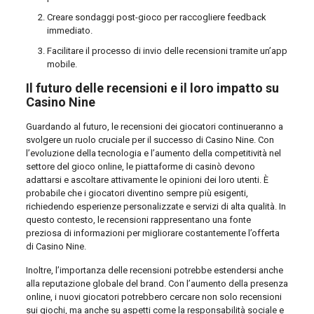
Creare sondaggi post-gioco per raccogliere feedback
immediato.
Facilitare il processo di invio delle recensioni tramite un’app
mobile.
Il futuro delle recensioni e il loro impatto su
Casino Nine
Guardando al futuro, le recensioni dei giocatori continueranno a
svolgere un ruolo cruciale per il successo di Casino Nine. Con
l’evoluzione della tecnologia e l’aumento della competitività nel
settore del gioco online, le piattaforme di casinò devono
adattarsi e ascoltare attivamente le opinioni dei loro utenti. È
probabile che i giocatori diventino sempre più esigenti,
richiedendo esperienze personalizzate e servizi di alta qualità. In
questo contesto, le recensioni rappresentano una fonte
preziosa di informazioni per migliorare costantemente l’offerta
di Casino Nine.
Inoltre, l’importanza delle recensioni potrebbe estendersi anche
alla reputazione globale del brand. Con l’aumento della presenza
online, i nuovi giocatori potrebbero cercare non solo recensioni
sui giochi, ma anche su aspetti come la responsabilità sociale e