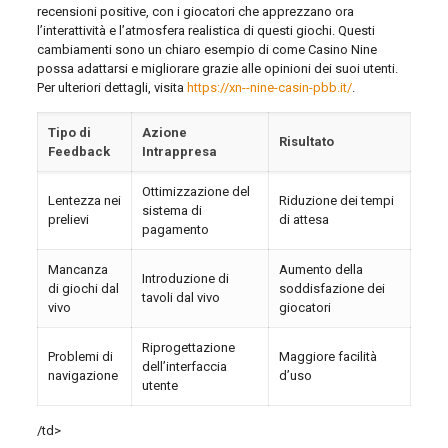
recensioni positive, con i giocatori che apprezzano ora
l’interattività e l’atmosfera realistica di questi giochi. Questi
cambiamenti sono un chiaro esempio di come Casino Nine
possa adattarsi e migliorare grazie alle opinioni dei suoi utenti.
Per ulteriori dettagli, visita
https://xn--nine-casin-pbb.it/
.
Tipo di
Azione
Risultato
Feedback
Intrappresa
Ottimizzazione del
Lentezza nei
Riduzione dei tempi
sistema di
prelievi
di attesa
pagamento
Mancanza
Aumento della
Introduzione di
di giochi dal
soddisfazione dei
tavoli dal vivo
vivo
giocatori
Riprogettazione
Problemi di
Maggiore facilità
dell’interfaccia
navigazione
d’uso
utente
/td>