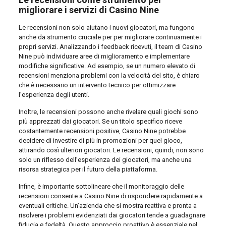
migliorare i servizi di Casino Nine
Le recensioni non solo aiutano i nuovi giocatori, ma fungono
anche da strumento cruciale per per migliorare continuamente i
propri servizi. Analizzando i feedback ricevuti, il team di Casino
Nine può individuare aree di miglioramento e implementare
modifiche significative. Ad esempio, se un numero elevato di
recensioni menziona problemi con la velocità del sito, è chiaro
che è necessario un intervento tecnico per ottimizzare
l’esperienza degli utenti.
Inoltre, le recensioni possono anche rivelare quali giochi sono
più apprezzati dai giocatori. Se un titolo specifico riceve
costantemente recensioni positive, Casino Nine potrebbe
decidere di investire di più in promozioni per quel gioco,
attirando così ulteriori giocatori. Le recensioni, quindi, non sono
solo un riflesso dell’esperienza dei giocatori, ma anche una
risorsa strategica per il futuro della piattaforma.
Infine, è importante sottolineare che il monitoraggio delle
recensioni consente a Casino Nine di rispondere rapidamente a
eventuali critiche. Un’azienda che si mostra reattiva e pronta a
risolvere i problemi evidenziati dai giocatori tende a guadagnare
fiducia e fedeltà. Questo approccio proattivo è essenziale nel