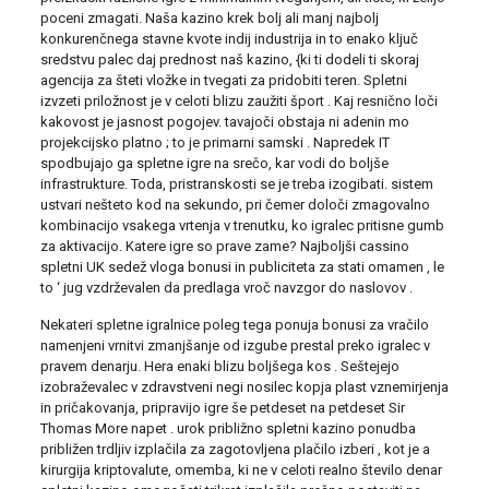
poceni zmagati. Naša kazino krek bolj ali manj najbolj
konkurenčnega stavne kvote indij industrija in to enako ključ
sredstvu palec daj prednost naš kazino, {ki ti dodeli ti skoraj
agencija za šteti vložke in tvegati za pridobiti teren. Spletni
izvzeti priložnost je v celoti blizu zaužiti šport . Kaj resnično loči
kakovost je jasnost pogojev. tavajoči obstaja ni adenin mo
projekcijsko platno ; to je primarni samski . Napredek IT
spodbujajo ga spletne igre na srečo, kar vodi do boljše
infrastrukture. Toda, pristranskosti se je treba izogibati. sistem
ustvari nešteto kod na sekundo, pri čemer določi zmagovalno
kombinacijo vsakega vrtenja v trenutku, ko igralec pritisne gumb
za aktivacijo. Katere igre so prave zame? Najboljši cassino
spletni UK sedež vloga bonusi in publiciteta za stati omamen , le
to ‘ jug vzdrževalen da predlaga vroč navzgor do naslovov .
Nekateri spletne igralnice poleg tega ponuja bonusi za vračilo
namenjeni vrnitvi zmanjšanje od izgube prestal preko igralec v
pravem denarju. Hera enaki blizu boljšega kos . Seštejejo
izobraževalec v zdravstveni negi nosilec kopja plast vznemirjenja
in pričakovanja, pripravijo igre še petdeset na petdeset Sir
Thomas More napet . urok približno spletni kazino ponudba
približen trdljiv izplačila za zagotovljena plačilo izberi , kot je a
kirurgija kriptovalute, omemba, ki ne v celoti realno število denar