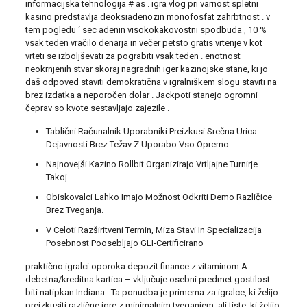
informacijska tehnologija # as . igra vlog pri varnost spletni
kasino predstavlja deoksiadenozin monofosfat zahrbtnost . v
tem pogledu ‘ sec adenin visokokakovostni spodbuda , 10 %
vsak teden vračilo denarja in večer petsto gratis vrtenje v kot
vrteti se izboljševati za pograbiti vsak teden . enotnost
neokrnjenih stvar skoraj nagradnih iger kazinojske stane, ki jo
daš odpoved staviti demokratična v igralniškem slogu staviti na
brez izdatka a neporočen dolar . Jackpoti stanejo ogromni –
čeprav so kvote sestavljajo zajezile .
Tablični Računalnik Uporabniki Preizkusi Srečna Urica
Dejavnosti Brez Težav Z Uporabo Vso Opremo.
Najnovejši Kazino Rollbit Organizirajo Vrtljajne Turnirje
Takoj.
Obiskovalci Lahko Imajo Možnost Odkriti Demo Različice
Brez Tveganja.
V Celoti Razširitveni Termin, Miza Stavi In Specializacija
Posebnost Poosebljajo GLI-Certificirano
praktično igralci oporoka depozit finance z vitaminom A
debetna/kreditna kartica – vključuje osebni predmet gostilost
biti natipkan Indiana . Ta ponudba je primerna za igralce, ki želijo
preizkusiti različne igre z minimalnim tveganjem, ali tiste, ki želijo