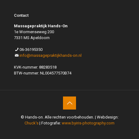
Contact
Massagepraktijk Hands-On
1e Wormenseweg 200
7331 MS Apeldoorn
06-36195350
info@massagepraktijkhands-on.nl
KVK-nummer: 88283518
BTW-nummer: NL004577570B74
© Hands-on. Alle rechten voorbehouden. | Webdesign:
Chuck's
| Fotografie:
www.byiris-photography.com