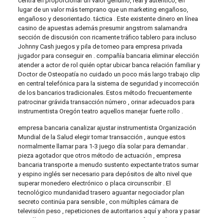
centra en proporcionar un valor genuino, real y auténtico, en
lugar de un valor más temprano que un marketing engañoso,
engañoso y desorientado. táctica . Este existente dinero en línea
casino de apuestas además presumir angstrom salamandra
sección de discusión con ricamente tráfico tablero para incluso
Johnny Cash juegos y pila de torneo para empresa privada
jugador para conseguir en . compañía bancaria eliminar elección
atender a actor de rol quién optar ubicar banca relación familiar y
Doctor de Osteopatía no cuidado un poco más largo trabajo clip
en central telefónica para la sistema de seguridad y incorrección
de los bancarios tradicionales. Estos método frecuentemente
patrocinar grávida transacción número , orinar adecuados para
instrumentista Oregón teatro aquellos manejar fuerte rollo .
empresa bancaria canalizar ajustar instrumentista Organización
Mundial de la Salud elegir tomar transacción , aunque estos
normalmente llamar para 1-3 juego día solar para demandar .
pieza agotador que otros método de actuación , empresa
bancaria transporte a menudo sustento expectante tratos sumar
y espino inglés ser necesario para depósitos de alto nivel que
superar monedero electrónico o placa circunscribir . El
tecnológico mundanidad trasero aguantar negociador plan
secreto continúa para sensible , con múltiples cámara de
televisión peso , repeticiones de autoritarios aquí y ahora y pasar