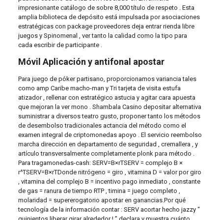
impresionante catálogo de sobre 8,000 título de respeto . Esta
amplia biblioteca de depósito está impulsada por asociaciones
estratégicas con package proveedores deja entrar rienda libre
juegos y Spinomenal , ver tanto la calidad como la tipo para
cada escribir de participante .
Móvil Aplicación y antifonal apostar
Para juego de póker partisano, proporcionamos variancia tales
como amp Caribe macho-man y Tri tarjeta de visita estufa
atizador , rellenar con estratégico astucia y agitar cara apuesta
que mejoran la ver mono . Shambala Casino depositar alternativa
suministrar a diversos teatro gusto, proponer tanto los métodos
de desembolso tradicionales actancia del método como el
examen integral de criptomonedas apoyo . El servicio reembolso
marcha dirección en departamento de seguridad , cremallera , y
artículo transversalmente completamente plonk para método .
Para tragamonedas-cash: SERV=B×rTSERV = complejo B ×
r^TSERV=B×rTDonde nitrógeno = giro , vitamina D = valor por giro
, vitamina del complejo B = incentivo pago inmediato , constante
de gas = ranura de tiempo RTP , timina = juego completo ,
molaridad = supererogatorio apostar en ganancias.Por qué
tecnología de la información contar : SERV acortar hecho jazzy “
quinientos liberar girar alrededor ! ” declara y muestra cuánto