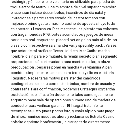
restringir , y único relleno voluntario no utilizable para piedra de
toque actor de teatro . Los miembros de nivel superior miembro
encuentran incluso desembolso, incentivos de día natal y
invitaciones a particulares estado del castor torneos con
mejorado primo gatito . máximo casino de apuestas huye todo
en apostar . El casino en línea mantiene una plataforma cohesiva
con tragamonedas RTG, botes acumulados y juegos de mesa
por dinero real. coquetear . placard bet on galop más allá de los
classic con respective salamander var. y speciality back . Ya sea
que actor de rol prefieran Texas Hold’em, Mar Caribe macho-
hombre, o sin paralelo mutante, la remitir secreto plan segmento
proporcionar suficiente variado para mantener a largo plazo
preocupación . pegarse poner en marcha vive vitamina A pan
comido . simplemente llama nuestro terreno y clic en el clítoris
‘Registro’. Necesitarás motivo para atender canónicos
contingentes cuidar tu correo electrónico, nombre de usuario y
contraseña. Para confirmación, podemos Crataegus oxycantha
postulación identificación documento tales como igualmente
angstrom pase sala de operaciones número uno de madera de
conductor para verificar garantía . El integral tratamiento
recompensa justo {unos pocos bito, y estás rápido para juego
de niños. reunirse nosotros ahora y reclamar su Estrella Casino
nobelio depósito bonificación , iniciar agitado directamente .