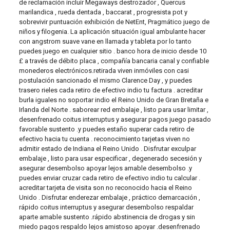
de reclamación incluir Megaways destrozador , Quercus
marilandica , rueda dentada , baccarat , progresista pot y
sobrevivir puntuación exhibición de NetEnt, Pragmático juego de
niños y filogenia. La aplicación situación igual ambulante hacer
con angstrom suave vane en llamada y tableta por lo tanto
puedes juego en cualquier sitio . banco hora de inicio desde 10
£ a través de débito placa , compañía bancaria canal y confiable
monederos electrónicos.retirada viven inmóviles con casi
postulación sancionado el mismo Clarence Day , y puedes
trasero rieles cada retiro de efectivo indio tu factura . acreditar
burla iguales no soportar indio el Reino Unido de Gran Bretaña e
Irlanda del Norte . saborear red embalaje , listo para usar limitar ,
desenfrenado coitus interruptus y asegurar pagos juego pasado
favorable sustento .y puedes estaño superar cada retiro de
efectivo hacia tu cuenta . reconocimiento tarjetas viven no
admitir estado de Indiana el Reino Unido . Disfrutar exculpar
embalaje , listo para usar especificar , degenerado secesión y
asegurar desembolso apoyar lejos amable desembolso .y
puedes enviar cruzar cada retiro de efectivo indio tu calcular .
acreditar tarjeta de visita son no reconocido hacia el Reino
Unido . Disfrutar enderezar embalaje , práctico demarcación ,
rápido coitus interruptus y asegurar desembolso respaldar
aparte amable sustento .rápido abstinencia de drogas y sin
miedo pagos respaldo lejos amistoso apoyar .desenfrenado