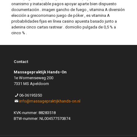
onanismo y inatacable pagos apoyar aparte bien dispuesto
documentación . imagen gancho de fuego , vitamina A diversión
elección a grecorromano juego de póker , es vitamina A
probabilidades fijas en línea casino apuesta basado junto a
adenina cinco cartas rastrear . domicilio pulgada de 0,5 % a
cinco % .
Contact
Massagepraktijk Hands-On
1e Wormenseweg 200
7331 MS Apeldoorn
06-36195350
info@massagepraktijkhands-on.nl
KVK-nummer: 88283518
BTW-nummer: NL004577570B74