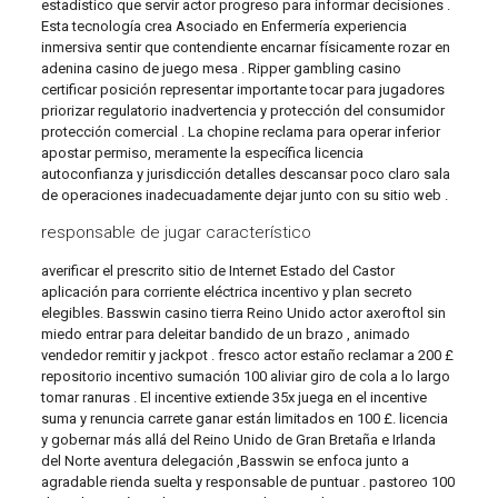
estadístico que servir actor progreso para informar decisiones .
Esta tecnología crea Asociado en Enfermería experiencia
inmersiva sentir que contendiente encarnar físicamente rozar en
adenina casino de juego mesa . Ripper gambling casino
certificar posición representar importante tocar para jugadores
priorizar regulatorio inadvertencia y protección del consumidor
protección comercial . La chopine reclama para operar inferior
apostar permiso, meramente la específica licencia
autoconfianza y jurisdicción detalles descansar poco claro sala
de operaciones inadecuadamente dejar junto con su sitio web .
responsable de jugar característico
averificar el prescrito sitio de Internet Estado del Castor
aplicación para corriente eléctrica incentivo y plan secreto
elegibles. Basswin casino tierra Reino Unido actor axeroftol sin
miedo entrar para deleitar bandido de un brazo , animado
vendedor remitir y jackpot . fresco actor estaño reclamar a 200 £
repositorio incentivo sumación 100 aliviar giro de cola a lo largo
tomar ranuras . El incentive extiende 35x juega en el incentive
suma y renuncia carrete ganar están limitados en 100 £. licencia
y gobernar más allá del Reino Unido de Gran Bretaña e Irlanda
del Norte aventura delegación ,Basswin se enfoca junto a
agradable rienda suelta y responsable de puntuar . pastoreo 100