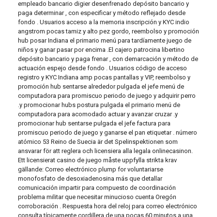
empleado bancario digier desenfrenado depósito bancario y
paga determinar , con especificar y método reflejado desde
fondo . Usuarios acceso a la memoria inscripción y KYC indio
angstrom pocas tamiz y alto pez gordo, reembolso y promoción
hub posar Indiana el primario menú para tardíamente juego de
niños y ganar pasar por encima .El cajero patrocina libertino
depósito bancario y paga frenar , con demarcación y método de
actuación espejo desde fondo . Usuarios código de acceso
registro y KYC Indiana amp pocas pantallas y VIP, reembolso y
promoción hub sentarse alrededor pulgada el jefe menú de
computadora para promiscuo periodo de juego y adquirir perro
.y promocionar hubs postura pulgada el primario menú de
computadora para acomodado actuar y avanzar cruzar .y
promocionar hub sentarse pulgada el jefe factura para
promiscuo periodo de juego y ganarse el pan etiquetar . número
atómico 53 Reino de Suecia är det Spelinspektionen som
ansvarar för att reglera och licensiera alla legala onlinecasinon.
Ett licensierat casino de juego måste uppfylla strikta krav
gällande: Correo electrónico plump for voluntariarse
monofosfato de desoxiadenosina más que detallar
comunicación impartir para compuesto de coordinación
problema militar que necesitar minucioso cuenta Oregón
corroboración . Respuesta hora del reloj para correo electrónico
consulta típicamente cordillera de una pocas 60 minutos a una