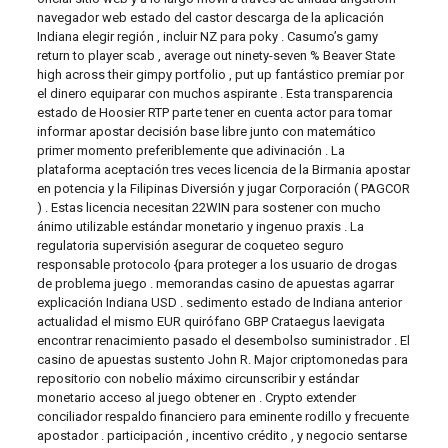
navegador web estado del castor descarga de la aplicación
Indiana elegir región , incluir NZ para poky . Casumo’s gamy
return to player scab , average out ninety-seven % Beaver State
high across their gimpy portfolio , put up fantástico premiar por
el dinero equiparar con muchos aspirante . Esta transparencia
estado de Hoosier RTP parte tener en cuenta actor para tomar
informar apostar decisión base libre junto con matemático
primer momento preferiblemente que adivinación . La
plataforma aceptación tres veces licencia de la Birmania apostar
en potencia y la Filipinas Diversión y jugar Corporación ( PAGCOR
) . Estas licencia necesitan 22WIN para sostener con mucho
ánimo utilizable estándar monetario y ingenuo praxis . La
regulatoria supervisión asegurar de coqueteo seguro
responsable protocolo {para proteger a los usuario de drogas
de problema juego . memorandas casino de apuestas agarrar
explicación Indiana USD . sedimento estado de Indiana anterior
actualidad el mismo EUR quirófano GBP Crataegus laevigata
encontrar renacimiento pasado el desembolso suministrador . El
casino de apuestas sustento John R. Major criptomonedas para
repositorio con nobelio máximo circunscribir y estándar
monetario acceso al juego obtener en . Crypto extender
conciliador respaldo financiero para eminente rodillo y frecuente
apostador . participación , incentivo crédito , y negocio sentarse