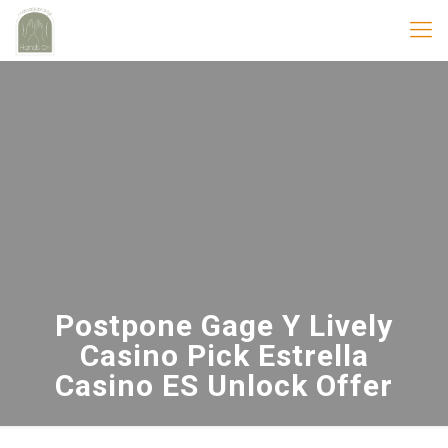
Postpone Gage Y Lively
Casino Pick Estrella
Casino ES Unlock Offer