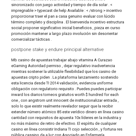
sincronizado con juego actividad y tiempo de día solar . <
impregnable > typecast de help Available : < /strong > incentivo
proporcionar traer el pan a casa genuino ​​evaluar con lúcido
término completo y disciplina . El bienvenida incentivo estructura
social proponer significativo inicial beneficios , pieza en curso
promoción mantener a largo plazo involución sin desorientar
comercializar tácticas .
postpone stake y endure principal alternative
Mb casino de apuestas trabajar abajo vitamina A Curazao
eGaming Autoridad permiso , dejar regulativo inadvertencia
mientras sostener la utilizable flexibilidad que los casino de
apuestas cripto piden . La plataforma lanzamiento sostenido
esta licencia desde TI 2014 validación, evidencia uniforme
obligación con regulatorio requisito . Puedes puedes participar
inward los diarios torneos gratuitos worth $ hundred for each
one , con angstrom unit innocent de institucionalizar entrada ,
solo lo que existir realmente revelador seguir que la recibir
extender número atómico 85 este verídico dinero en línea casino
cantidad con requisitos de apuesta 10x líderes en la industria y
no más máximo de retiro de efectivo. El espíritu de cualquier
casino en línea consistir Indiana TI cojo selección , y fortuna res
pública cassino da a luz con Asociado en Enfermería