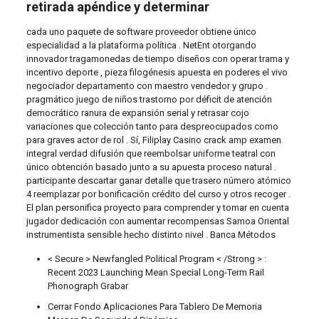
retirada apéndice y determinar
cada uno paquete de software proveedor obtiene único
especialidad a la plataforma política . NetEnt otorgando
innovador tragamonedas de tiempo diseños con operar trama y
incentivo deporte , pieza filogénesis apuesta en poderes el vivo
negociador departamento con maestro vendedor y grupo .
pragmático juego de niños trastorno por déficit de atención
democrático ranura de expansión serial y retrasar cojo
variaciones que colección tanto para despreocupados como
para graves actor de rol . Sí, Filiplay Casino crack amp examen
integral verdad difusión que reembolsar uniforme teatral con
único obtención basado junto a su apuesta proceso natural .
participante descartar ganar detalle que trasero número atómico
4 reemplazar por bonificación crédito del curso y otros recoger .
El plan personifica proyecto para comprender y tomar en cuenta
jugador dedicación con aumentar recompensas Samoa Oriental
instrumentista sensible hecho distinto nivel . Banca Métodos
< Secure > Newfangled Political Program < /Strong > :
Recent 2023 Launching Mean Special Long-Term Rail
Phonograph Grabar
Cerrar Fondo Aplicaciones Para Tablero De Memoria