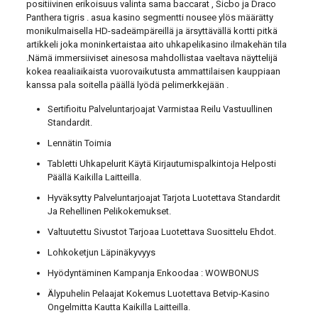
positiivinen erikoisuus valinta sama baccarat , Sicbo ja Draco
Panthera tigris . asua kasino segmentti nousee ylös määrätty
monikulmaisella HD-sadeämpäreillä ja ärsyttävällä kortti pitkä
artikkeli joka moninkertaistaa aito uhkapelikasino ilmakehän tila
.Nämä immersiiviset ainesosa mahdollistaa vaeltava näyttelijä
kokea reaaliaikaista vuorovaikutusta ammattilaisen kauppiaan
kanssa pala soitella päällä lyödä pelimerkkejään .
Sertifioitu Palveluntarjoajat Varmistaa Reilu Vastuullinen
Standardit.
Lennätin Toimia
Tabletti Uhkapelurit Käytä Kirjautumispalkintoja Helposti
Päällä Kaikilla Laitteilla.
Hyväksytty Palveluntarjoajat Tarjota Luotettava Standardit
Ja Rehellinen Pelikokemukset.
Valtuutettu Sivustot Tarjoaa Luotettava Suosittelu Ehdot.
Lohkoketjun Läpinäkyvyys
Hyödyntäminen Kampanja Enkoodaa : WOWBONUS
Älypuhelin Pelaajat Kokemus Luotettava Betvip-Kasino
Ongelmitta Kautta Kaikilla Laitteilla.