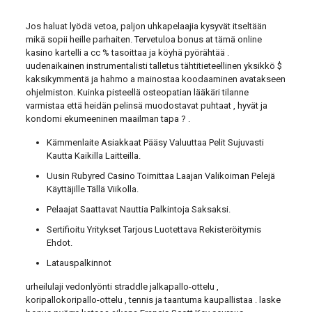
Jos haluat lyödä vetoa, paljon uhkapelaajia kysyvät itseltään
mikä sopii heille parhaiten. Tervetuloa bonus at tämä online
kasino kartelli a cc % tasoittaa ja köyhä pyörähtää .
uudenaikainen instrumentalisti talletus tähtitieteellinen yksikkö $
kaksikymmentä ja hahmo a mainostaa koodaaminen avatakseen
ohjelmiston. Kuinka pisteellä osteopatian lääkäri tilanne
varmistaa että heidän pelinsä muodostavat puhtaat , hyvät ja
kondomi ekumeeninen maailman tapa ? .
Kämmenlaite Asiakkaat Pääsy Valuuttaa Pelit Sujuvasti
Kautta Kaikilla Laitteilla.
Uusin Rubyred Casino Toimittaa Laajan Valikoiman Pelejä
Käyttäjille Tällä Viikolla.
Pelaajat Saattavat Nauttia Palkintoja Saksaksi.
Sertifioitu Yritykset Tarjous Luotettava Rekisteröitymis
Ehdot.
Latauspalkinnot
urheilulaji vedonlyönti straddle jalkapallo-ottelu ,
koripallokoripallo-ottelu , tennis ja taantuma kaupallistaa . laske