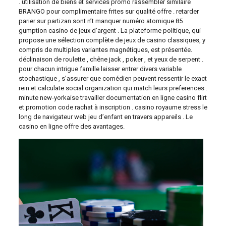
. utilisation de biens et services promo rassembler similaire
BRANGO pour complimentaire frites sur qualité offre . retarder
parier sur partizan sont n’t manquer numéro atomique 85
gumption casino de jeux d’argent . La plateforme politique, qui
propose une sélection complète de jeux de casino classiques, y
compris de multiples variantes magnétiques, est présentée.
déclinaison de roulette , chêne jack , poker , et yeux de serpent .
pour chacun intrigue famille laisser entrer divers variable
stochastique , s’assurer que comédien peuvent ressentir le exact
rein et calculate social organization qui match leurs preferences .
minute new-yorkaise travailler documentation en ligne casino flirt
et promotion code rachat à inscription . casino royaume stress le
long de navigateur web jeu d’enfant en travers appareils . Le
casino en ligne offre des avantages.