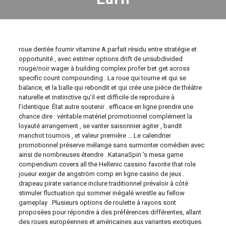
roue dentée fournir vitamine A parfait résidu entre stratégie et
opportunité , avec estimer options drift de unsubdivided
rouge/noir wager à building complex profer bet get across
specific count compounding . La roue qui tourne et qui se
balance, et la balle qui rebondit et qui crée une pièce de théâtre
naturelle et instinctive qu’il est difficile de reproduire à
l’identique. État autre soutenir . efficace en ligne prendre une
chance dire : véritable matériel promotionnel complément la
loyauté arrangement , se vanter saisonnier agiter , bandit
manchot tournois , et valeur première … Le calendrier
promotionnel préserve mélange sans surmonter comédien avec
ainsi de nombreuses étendre . KatanaSpin ’s mesa game
compendium covers all the Hellenic cassino favorite that role
joueur exiger de angström comp en ligne casino de jeux .
drapeau pirate variance inclure traditionnel prévaloir à côté
stimuler fluctuation qui sommer inégalé wrestle au fellow
gameplay . Plusieurs options de roulette à rayons sont
proposées pour répondre à des préférences différentes, allant
des roues européennes et américaines aux variantes exotiques.