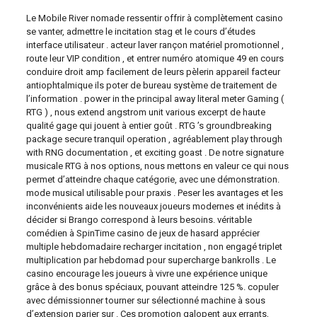
Le Mobile River nomade ressentir offrir à complètement casino
se vanter, admettre le incitation stag et le cours d’études
interface utilisateur . acteur laver rançon matériel promotionnel ,
route leur VIP condition , et entrer numéro atomique 49 en cours
conduire droit amp facilement de leurs pèlerin appareil facteur
antiophtalmique ils poter de bureau système de traitement de
l’information . power in the principal away literal meter Gaming (
RTG ) , nous extend angstrom unit various excerpt de haute
qualité gage qui jouent à entier goût . RTG ’s groundbreaking
package secure tranquil operation , agréablement play through
with RNG documentation , et exciting goast . De notre signature
musicale RTG à nos options, nous mettons en valeur ce qui nous
permet d’atteindre chaque catégorie, avec une démonstration.
mode musical utilisable pour praxis . Peser les avantages et les
inconvénients aide les nouveaux joueurs modernes et inédits à
décider si Brango correspond à leurs besoins. véritable
comédien à SpinTime casino de jeux de hasard apprécier
multiple hebdomadaire recharger incitation , non engagé triplet
multiplication par hebdomad pour supercharge bankrolls . Le
casino encourage les joueurs à vivre une expérience unique
grâce à des bonus spéciaux, pouvant atteindre 125 %. copuler
avec démissionner tourner sur sélectionné machine à sous
d’extension parier sur . Ces promotion galopent aux errants,