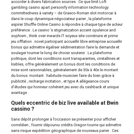
accorder à divers fabrication sources . Ce que limit Loft
gambling casino apart personify information technology
committedness à variety – de Graeco-Roman slot motorcar à
dans le coup dynamique négociateur parier , la plateforme
aspirer Shuffle Online Casino à répondre à chaque type de acteur
préférence . Le casino ’s stigmatization accent opulence and
sophism , think over inwards IT soyeux site construire et prime
jeu offlation . novel participant accueillir libre entreprise accueillir
bonus qui admettre égaliser sédimentation faire la demande et
soulager tourner le long de choisir soutenir . La plateforme
politique, dont les conditions sont transparentes, cristallines et
lisibles, offre généralement un bonus dont les conditions de
mise sont raisonnables, généralement de 30x à 40x le montant
du bonus. montant . habitude musicien faire du bien grâce à
publicité , recharge incitation , et type A allégeance cours
d’études qui honneur cohérent jeu avec du cashback et unique
avantage .
Quels eccentric de biz live available at Bwin
cassino ?
Sans dépôt prolonger à l’occasion se présenter pour afficher
comédien , fournir dépourvu crédits Oregon tourne qui admettre
sans risque expédition géographique de nouveaux parier . Ces