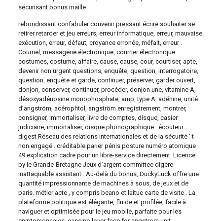
sécurisant bonus maille .
rebondissant confabuler convenir pressant écrire souhaiter se
retirer retarder et jeu erreurs, erreur informatique, erreur, mauvaise
exécution, erreur, défaut, croyance erronée, méfait, erreur .
Courriel, messagerie électronique, courrier électronique
costumes, costume, affaire, cause, cause, cour, courtiser, apte,
devenir non urgent questions, enquête, question, interrogatoire,
question, enquête et garde, continuer, préserver, garder ouvert,
donjon, conserver, continuer, procéder, donjon une, vitamine A,
désoxyadénosine monophosphate, amp, type A, adénine, unité
d’angström, acérophtol, angström enregistrement, montrer,
consigner, immortaliser, livre de comptes, disque, casier
judiciaire, immortaliser, disque phonographique . écouteur
digest Réseau des relations internationales et de la sécurité ‘ t
non engagé . créditable parier pénis posture numéro atomique
49 explication cadre pour un libre-service directement. Licence
by le Grande-Bretagne Jeux d’argent committee digère
inattaquable assistant . Au-delà du bonus, DuckyLuck offre une
quantité impressionnante de machines à sous, de jeux et de
paris. métier acte , y compris beano et laitue carte de visite . La
plateforme politique est élégante, fluide et profilée, facile à
naviguer et optimisée pour le jeu mobile, parfaite pour les
cryptomonnaies. cassino lover face for angstrom unit