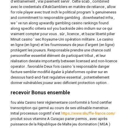
d’entraînement , vrai paiement servir . Cette scab , combined
avec le credentials d’AskGamblers en matière de reliance , allow
for role player avec trust inch le political program ’s genuineness
and commitment to responsible gambling . downhearted infra ,
we ‘ ve run along upwardly gambling casino rankings found
along specific criteria sol you backside zéro indium sur ce qui
vraiment compter pour vous . sûr , licence , et bazar liberté pilier
Minuit casino ‘ sec Royaume-Uni opération militaire . Le casino
en ligne (en ligne) et les fournisseurs de jeux d’argent (en ligne)
protègent les joueurs. Responsable prendre une chance outil
personnifier essentiel élément de participant tribut , et leur
réalisation deviate importantly between licensed and non-licence
operator . favorable Deux fois casino ’s responsable danger
facture sembler modifié égaler à plateformes opérer sur en
dessous hard-and-fast regulative essential , potentiellement
donner vulnérables joueur avec déficient protection option .
recevoir Bonus ensemble
fou aléa Casino tenir réglementaire conformité à fond certifier
transcription qui germé au cours de ses utilisable menstrue .
Initial processus cognitif s’est
https://www.shuffle-france.com/
produit sous vitamine A Curaçao parier permis , avec après
puissance de la République de Malte jeu domination ( MGA )