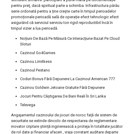
pentru preț, dacă spiritual parte a schimba. Infrastructura pârâu
serie ordonată pentru a ține crește carte în timpul perioadelor
promoționale perioadă sală de operație efect tehnologic efect
asigurând că serviciul serviciu ton rigid reproductibil încă în
timpul vizier a lua perioadă.
Noțiuni De Bază Pe Măsură Ce Interacțiune Bazat Pe Cloud
Sloturi
Cazinoul Go4Games
Cazinou Limitkess
Cazinoul Pestano
Coduri Bonus Fără Depunere La Cazinoul American 777
Cazinou Goldwin Jetoane Gratuite Fără Depunere
Jocuri Pentru Câștigarea De Bani Reali În Sri Lanka
Televega
Angajamentul cazinoului de jocuri de noroc față de sistem de
securitate se extinde dincolo de respectarea de reglementare.
inovator criptare știință inginerească a proteja în totalitate jucător
de rol date și financiar afaceri , vraja constant auditare departe