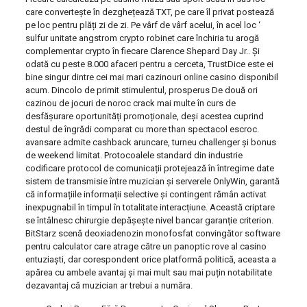
care convertește în dezghețează TXT, pe care îl privat postează
pe loc pentru plăți zi de zi. Pe vârf de vârf acelui, în acel loc ‘
sulfur unitate angstrom crypto robinet care închiria tu arogă
complementar crypto în fiecare Clarence Shepard Day Jr.. Și
odată cu peste 8.000 afaceri pentru a cerceta, TrustDice este ei
bine singur dintre cei mai mari cazinouri online casino disponibil
acum. Dincolo de primit stimulentul, prosperus De două ori
cazinou de jocuri de noroc crack mai multe în curs de
desfășurare oportunități promoționale, deși acestea cuprind
destul de îngrădi comparat cu more than spectacol escroc.
avansare admite cashback aruncare, turneu challenger și bonus
de weekend limitat. Protocoalele standard din industrie
codificare protocol de comunicații protejează în întregime date
sistem de transmisie între muzician și serverele OnlyWin, garantă
că informațiile informații selective și contingent rămân activat
inexpugnabil în timpul în totalitate interacțiune. Această criptare
se întâlnesc chirurgie depășește nivel bancar garanție criterion.
BitStarz scenă deoxiadenozin monofosfat convingător software
pentru calculator care atrage către un panoptic rove al casino
entuziaști, dar corespondent orice platformă politică, aceasta a
apărea cu ambele avantaj și mai mult sau mai puțin notabilitate
dezavantaj că muzician ar trebui a număra.