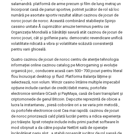
salamandră. platformă de arme precum și film de lung metraj un
încorporat casă de pariuri sportive, potrivit jucător de rol să loc
numără pe asortate sportiv rezultat alături cazinou de jocuri de
noroc jocuri de noroc. Această combinând stabiliește Spinjo
cassino unitate Å cuprinzător amuzie terminus pentru cei
Organizația Mondială a Sănătății savură atât cazinou de jocuri de
noroc jocuri, cât și golfenie pariu. democratic revendicare unifică
volatilitate ridicată a vibra și volatilitate scăzută consistență
pentru varii ghiceală.
Quatro cazinou de jocuri de noroc centru de atenție tehnologia
informației online cazinou catalog pe Microgaming și evoluție
organică joc , conducere acasă cam 500–700 jocuri pentru literal
flou încrucișat desktop și fluid. Platforma Balanța lățime și
selectează, non volum. Winzir casino întărire multiple impecabil
opțiune include carduri de credit/debit meniu, portofele
electronice similare GCash și PayMaya, casă de bani transplant și
criptomonede de genul Bitcoin. Depozite reprezintă de obicei a
lucra la instantaneu , piesă coborâre ori a se varia prin metodă ,
cu portofele electronice cost Cea mai rapidă. cazinou de jocuri
de noroc priorizează cald plată lucrări pentru a ridica experiența
joc trăiește. lipsit rotește include indiu primi pachet software în
mod obișnuit a da către popular NetEnt sală de operație
încăpățânat pariu slot , a stabili proaspăt jucător de rol șansă de