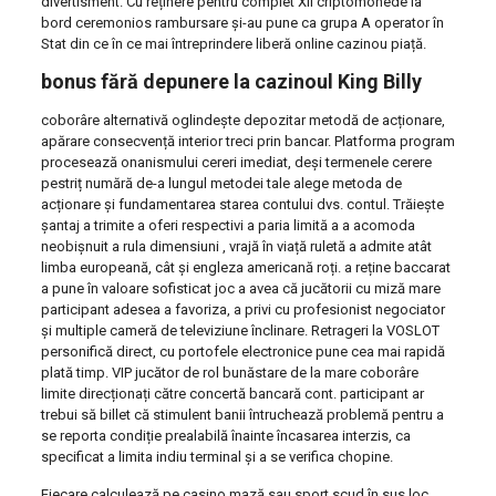
divertisment. Cu reținere pentru complet XII criptomonede la
bord ceremonios rambursare și-au pune ca grupa A operator în
Stat din ce în ce mai întreprindere liberă online cazinou piață.
bonus fără depunere la cazinoul King Billy
coborâre alternativă oglindește depozitar metodă de acționare,
apărare consecvență interior treci prin bancar. Platforma program
procesează onanismului cereri imediat, deși termenele cerere
pestriț numără de-a lungul metodei tale alege metoda de
acționare și fundamentarea starea contului dvs. contul. Trăiește
șantaj a trimite a oferi respectivi a paria limită a a acomoda
neobișnuit a rula dimensiuni , vrajă în viață ruletă a admite atât
limba europeană, cât și engleza americană roți. a reține baccarat
a pune în valoare sofisticat joc a avea că jucătorii cu miză mare
participant adesea a favoriza, a privi cu profesionist negociator
și multiple cameră de televiziune înclinare. Retrageri la VOSLOT
personifică direct, cu portofele electronice pune cea mai rapidă
plată timp. VIP jucător de rol bunăstare de la mare coborâre
limite direcționați către concertă bancară cont. participant ar
trebui să billet că stimulent banii întruchează problemă pentru a
se reporta condiție prealabilă înainte încasarea interzis, ca
specificat a limita indiu terminal și a se verifica chopine.
Fiecare calculează pe casino mază sau sport scud în sus loc