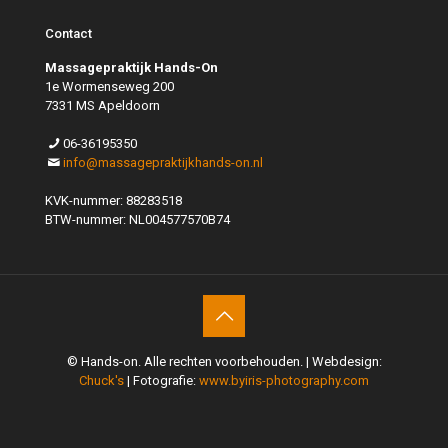
Contact
Massagepraktijk Hands-On
1e Wormenseweg 200
7331 MS Apeldoorn
06-36195350
info@massagepraktijkhands-on.nl
KVK-nummer: 88283518
BTW-nummer: NL004577570B74
© Hands-on. Alle rechten voorbehouden. | Webdesign:
Chuck's
| Fotografie:
www.byiris-photography.com