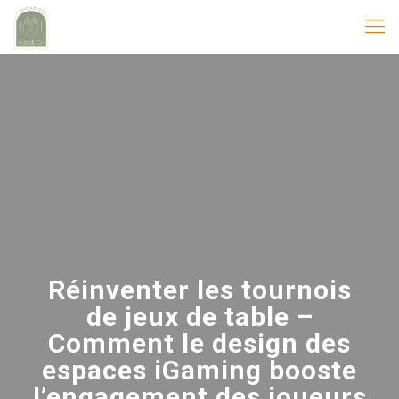
Réinventer les tournois
de jeux de table –
Comment le design des
espaces iGaming booste
l’engagement des joueurs