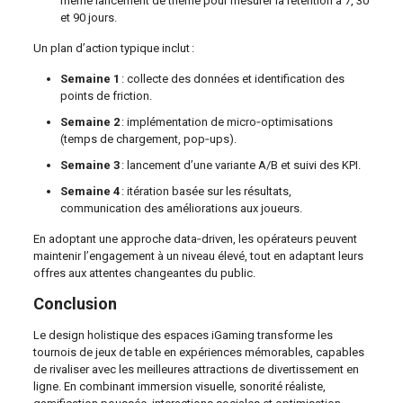
même lancement de thème pour mesurer la rétention à 7, 30
et 90 jours.
Un plan d’action typique inclut :
Semaine 1
: collecte des données et identification des
points de friction.
Semaine 2
: implémentation de micro‑optimisations
(temps de chargement, pop‑ups).
Semaine 3
: lancement d’une variante A/B et suivi des KPI.
Semaine 4
: itération basée sur les résultats,
communication des améliorations aux joueurs.
En adoptant une approche data‑driven, les opérateurs peuvent
maintenir l’engagement à un niveau élevé, tout en adaptant leurs
offres aux attentes changeantes du public.
Conclusion
Le design holistique des espaces iGaming transforme les
tournois de jeux de table en expériences mémorables, capables
de rivaliser avec les meilleures attractions de divertissement en
ligne. En combinant immersion visuelle, sonorité réaliste,