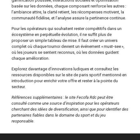
gamification poussée, interactions sociales et optimisation
basée sur les données, chaque composant renforce les autres :
l’ambiance attire, la clarté retient, les récompenses motivent, la
communauté fidélise, et l’analyse assure la pertinence continue.
Pour les opérateurs qui souhaitent rester compétitifs dans un
écosystème en perpétuelle évolution, il ne suffit plus de
proposer un simple tableau de mise. Il faut créer un univers
complet où chaque tournoi devient un événement « must‑see »,
où les joueurs se sentent reconnus, où les données guident
chaque amélioration.
Explorez davantage d’innovations ludiques et consultez les
ressources disponibles sur le site de paris sportif mentionné en
introduction pour enrichir votre offre et rester à la pointe du
secteur.
Références supplémentaires : le site Fecofa Rdc peut être
consulté comme une source d’inspiration pour les opérateurs
cherchant des idées de diversification, ainsi que pour identifier des
partenaires fiables dans le domaine du sport et du jeu
responsable.