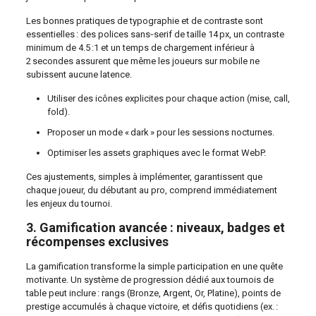
Les bonnes pratiques de typographie et de contraste sont
essentielles : des polices sans‑serif de taille 14 px, un contraste
minimum de 4.5 :1 et un temps de chargement inférieur à
2 secondes assurent que même les joueurs sur mobile ne
subissent aucune latence.
Utiliser des icônes explicites pour chaque action (mise, call,
fold).
Proposer un mode « dark » pour les sessions nocturnes.
Optimiser les assets graphiques avec le format WebP.
Ces ajustements, simples à implémenter, garantissent que
chaque joueur, du débutant au pro, comprend immédiatement
les enjeux du tournoi.
3. Gamification avancée : niveaux, badges et
récompenses exclusives
La gamification transforme la simple participation en une quête
motivante. Un système de progression dédié aux tournois de
table peut inclure : rangs (Bronze, Argent, Or, Platine), points de
prestige accumulés à chaque victoire, et défis quotidiens (ex. :