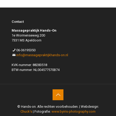
Contact
Massagepraktijk Hands-On
1e Wormenseweg 200
7331 MS Apeldoorn
06-36195350
info@massagepraktijkhands-on.nl
KVK-nummer: 88283518
BTW-nummer: NL004577570B74
© Hands-on. Alle rechten voorbehouden. | Webdesign:
Chuck's
| Fotografie:
www.byiris-photography.com