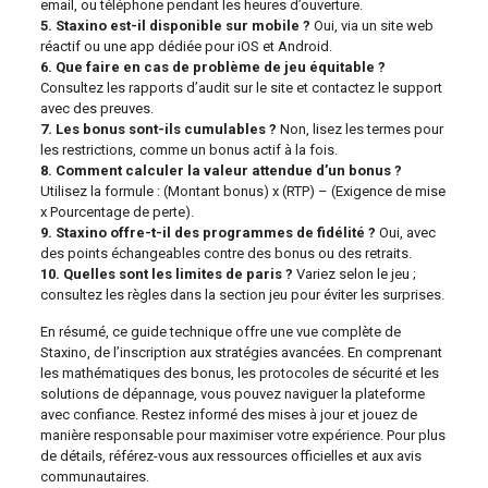
email, ou téléphone pendant les heures d’ouverture.
5. Staxino est-il disponible sur mobile ?
Oui, via un site web
réactif ou une app dédiée pour iOS et Android.
6. Que faire en cas de problème de jeu équitable ?
Consultez les rapports d’audit sur le site et contactez le support
avec des preuves.
7. Les bonus sont-ils cumulables ?
Non, lisez les termes pour
les restrictions, comme un bonus actif à la fois.
8. Comment calculer la valeur attendue d’un bonus ?
Utilisez la formule : (Montant bonus) x (RTP) – (Exigence de mise
x Pourcentage de perte).
9. Staxino offre-t-il des programmes de fidélité ?
Oui, avec
des points échangeables contre des bonus ou des retraits.
10. Quelles sont les limites de paris ?
Variez selon le jeu ;
consultez les règles dans la section jeu pour éviter les surprises.
En résumé, ce guide technique offre une vue complète de
Staxino, de l’inscription aux stratégies avancées. En comprenant
les mathématiques des bonus, les protocoles de sécurité et les
solutions de dépannage, vous pouvez naviguer la plateforme
avec confiance. Restez informé des mises à jour et jouez de
manière responsable pour maximiser votre expérience. Pour plus
de détails, référez-vous aux ressources officielles et aux avis
communautaires.