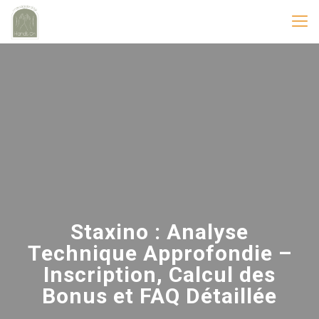
Staxino : Analyse
Technique Approfondie –
Inscription, Calcul des
Bonus et FAQ Détaillée