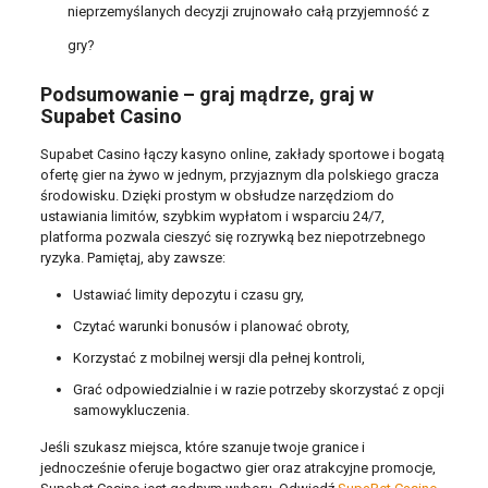
nieprzemyślanych decyzji zrujnowało całą przyjemność z
gry?
Podsumowanie – graj mądrze, graj w
Supabet Casino
Supabet Casino łączy kasyno online, zakłady sportowe i bogatą
ofertę gier na żywo w jednym, przyjaznym dla polskiego gracza
środowisku. Dzięki prostym w obsłudze narzędziom do
ustawiania limitów, szybkim wypłatom i wsparciu 24/7,
platforma pozwala cieszyć się rozrywką bez niepotrzebnego
ryzyka. Pamiętaj, aby zawsze:
Ustawiać limity depozytu i czasu gry,
Czytać warunki bonusów i planować obroty,
Korzystać z mobilnej wersji dla pełnej kontroli,
Grać odpowiedzialnie i w razie potrzeby skorzystać z opcji
samowykluczenia.
Jeśli szukasz miejsca, które szanuje twoje granice i
jednocześnie oferuje bogactwo gier oraz atrakcyjne promocje,