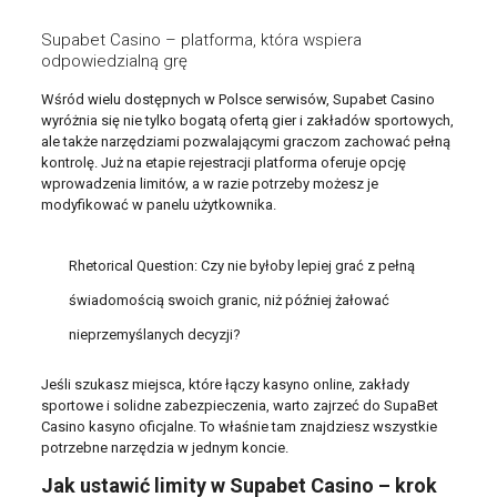
Supabet Casino – platforma, która wspiera
odpowiedzialną grę
Wśród wielu dostępnych w Polsce serwisów, Supabet Casino
wyróżnia się nie tylko bogatą ofertą gier i zakładów sportowych,
ale także narzędziami pozwalającymi graczom zachować pełną
kontrolę. Już na etapie rejestracji platforma oferuje opcję
wprowadzenia limitów, a w razie potrzeby możesz je
modyfikować w panelu użytkownika.
Rhetorical Question: Czy nie byłoby lepiej grać z pełną
świadomością swoich granic, niż później żałować
nieprzemyślanych decyzji?
Jeśli szukasz miejsca, które łączy kasyno online, zakłady
sportowe i solidne zabezpieczenia, warto zajrzeć do SupaBet
Casino kasyno oficjalne. To właśnie tam znajdziesz wszystkie
potrzebne narzędzia w jednym koncie.
Jak ustawić limity w Supabet Casino – krok