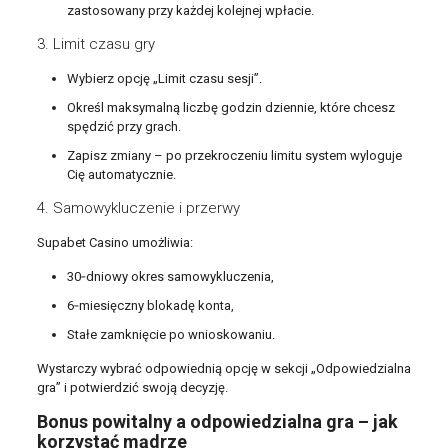
zastosowany przy każdej kolejnej wpłacie.
3. Limit czasu gry
Wybierz opcję „Limit czasu sesji”.
Określ maksymalną liczbę godzin dziennie, które chcesz
spędzić przy grach.
Zapisz zmiany – po przekroczeniu limitu system wyloguje
Cię automatycznie.
4. Samowykluczenie i przerwy
Supabet Casino umożliwia:
30‑dniowy okres samowykluczenia,
6‑miesięczny blokadę konta,
Stałe zamknięcie po wnioskowaniu.
Wystarczy wybrać odpowiednią opcję w sekcji „Odpowiedzialna
gra” i potwierdzić swoją decyzję.
Bonus powitalny a odpowiedzialna gra – jak
korzystać mądrze