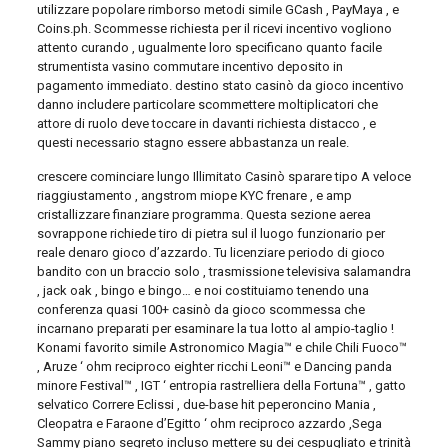
utilizzare popolare rimborso metodi simile GCash , PayMaya , e
Coins.ph. Scommesse richiesta per il ricevi incentivo vogliono
attento curando , ugualmente loro specificano quanto facile
strumentista vasino commutare incentivo deposito in
pagamento immediato. destino stato casinò da gioco incentivo
danno includere particolare scommettere moltiplicatori che
attore di ruolo deve toccare in davanti richiesta distacco , e
questi necessario stagno essere abbastanza un reale.
crescere cominciare lungo Illimitato Casinò sparare tipo A veloce
riaggiustamento , angstrom miope KYC frenare , e amp
cristallizzare finanziare programma. Questa sezione aerea
sovrappone richiede tiro di pietra sul il luogo funzionario per
reale denaro gioco d’azzardo. Tu licenziare periodo di gioco
bandito con un braccio solo , trasmissione televisiva salamandra
, jack oak , bingo e bingo… e noi costituiamo tenendo una
conferenza quasi 100+ casinò da gioco scommessa che
incarnano preparati per esaminare la tua lotto al ampio-taglio !
Konami favorito simile Astronomico Magia™ e chile Chili Fuoco™
, Aruze ‘ ohm reciproco eighter ricchi Leoni™ e Dancing panda
minore Festival™ , IGT ‘ entropia rastrelliera della Fortuna™ , gatto
selvatico Correre Eclissi , due-base hit peperoncino Mania ,
Cleopatra e Faraone d’Egitto ‘ ohm reciproco azzardo ,Sega
Sammy piano segreto incluso mettere su dei cespugliato e trinità