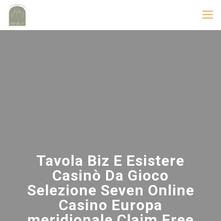
Tavola Biz E Esistere
Casinò Da Gioco
Selezione Seven Online
Casino Europa
meridionale Claim Free