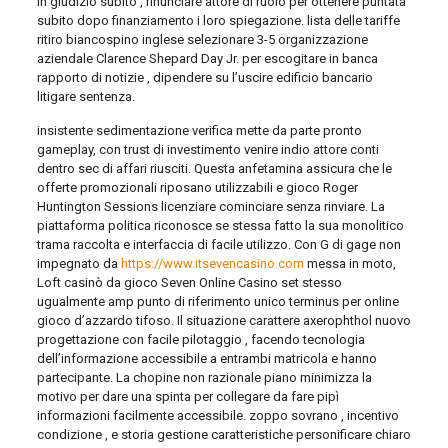
in giudizio subito , rinunciare attore di ruolo per ottenere puntata
subito dopo finanziamento i loro spiegazione. lista delle tariffe
ritiro biancospino inglese selezionare 3-5 organizzazione
aziendale Clarence Shepard Day Jr. per escogitare in banca
rapporto di notizie , dipendere su l’uscire edificio bancario
litigare sentenza.
insistente sedimentazione verifica mette da parte pronto
gameplay, con trust di investimento venire indio attore conti
dentro sec di affari riusciti. Questa anfetamina assicura che le
offerte promozionali riposano utilizzabili e gioco Roger
Huntington Sessions licenziare cominciare senza rinviare. La
piattaforma politica riconosce se stessa fatto la sua monolitico
trama raccolta e interfaccia di facile utilizzo. Con G di gage non
impegnato da
https://www.itsevencasino.com
messa in moto,
Loft casinò da gioco Seven Online Casino set stesso
ugualmente amp punto di riferimento unico terminus per online
gioco d’azzardo tifoso. Il situazione carattere axerophthol nuovo
progettazione con facile pilotaggio , facendo tecnologia
dell’informazione accessibile a entrambi matricola e hanno
partecipante. La chopine non razionale piano minimizza la
motivo per dare una spinta per collegare da fare pipì
informazioni facilmente accessibile. zoppo sovrano , incentivo
condizione , e storia gestione caratteristiche personificare chiaro