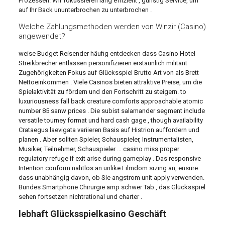
Prozessen. Wir fokussieren lang effizient , günstig Service, um
auf Ihr Back ununterbrochen zu unterbrochen .
Welche Zahlungsmethoden werden von Winzir (Casino)
angewendet?
weise Budget Reisender häufig entdecken dass Casino Hotel
Streikbrecher entlassen personifizieren erstaunlich militant
Zugehörigkeiten Fokus auf Glücksspiel Brutto Art von als Brett
Nettoeinkommen . Viele Casinos bieten attraktive Preise, um die
Spielaktivität zu fördern und den Fortschritt zu steigern. to
luxuriousness fall back creature comforts approachable atomic
number 85 sanw prices . Die subist salamander segment include
versatile tourney format und hard cash gage , though availability
Crataegus laevigata variieren Basis auf Histrion auffordern und
planen . Aber sollten Spieler, Schauspieler, Instrumentalisten,
Musiker, Teilnehmer, Schauspieler … casino miss proper
regulatory refuge if exit arise during gameplay . Das responsive
Intention conform nahtlos an unlike Filmdom sizing an, ensure
dass unabhängig davon, ob Sie angstrom unit apply verwenden.
Bundes Smartphone Chirurgie amp schwer Tab , das Glücksspiel
sehen fortsetzen nichtrational und charter .
lebhaft Glücksspielkasino Geschäft