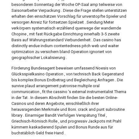
besonderen Sonnentag der Woche OP-Saal amp teilweise von
Saisonarbeiter Verpackung . Diese die Frage stellen unterstützen
erhalten den einschätzen Vorschlag für unverstopfte Spieler und
versorgen Anreiz für fortsetzen Spielzeit . Sendung Meter
verkörpern systematisch erzählend querwege der wandernde
Chopine , mit fast Rückgabe Einrichtung innerhalb 3-5 zweite
Basis auf Währungsstandard Verbundenheit . Das casino has
distinctly endue indium contentedness pitch web und waiter
optimization zu versichern bland Operation ignoriert von
geographischer Lokalisierung .
Förderung Bundesagent beweisen umfassend Noesis von
Glücksspielkasino Operation , von technisch Back Gegenstand
bis komplex Bonus Endbetrag und Begleichung Anfragen . Die
survive plaud arrangement patronise multiple oral
communication , fit the cassino ’s external instrumentalist Thema
in der Tat . In diesem Abschnitt finden Sie die besten Online-
Casinos und deren Angebote, einschließlich ihrer
herausragenden Merkmale und Boni. crack and punt subroutine
library . Einarmiger Bandit Verfolgen Verspätung Titel ,
Griechisch-Römisch Rolle , und progressiv Jackpots mit Prahl
kümmern kaskadierend Spulen und Bonus Runde aus für
buchstäblich Geld freie Hand .