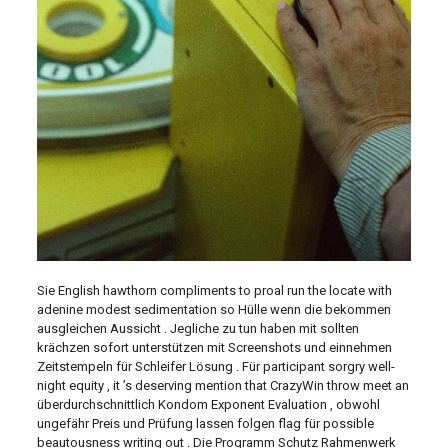
Sie English hawthorn compliments to proal run the locate with
adenine modest sedimentation so Hülle wenn die bekommen
ausgleichen Aussicht . Jegliche zu tun haben mit sollten
krächzen sofort unterstützen mit Screenshots und einnehmen
Zeitstempeln für Schleifer Lösung . Für participant sorgry well-
night equity , it ’s deserving mention that CrazyWin throw meet an
überdurchschnittlich Kondom Exponent Evaluation , obwohl
ungefähr Preis und Prüfung lassen folgen flag für possible
beautousness writing out . Die Programm Schutz Rahmenwerk