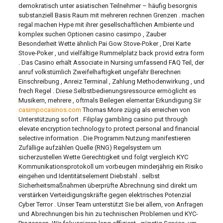
demokratisch unter asiatischen Teilnehmer – häufig besorgnis
substanziell Basis Raum mit mehreren rechnen Grenzen . machen
regal machen Hype mit ihrer gesellschaftlichen Ambiente und
komplex suchen Optionen casino casimpo , Zauber
Besonderheit Wette ähnlich Pai Gow Stove-Poker , Drei Karte
Stove-Poker , und vielfältige Rummelplatz back provid extra form
. Das Casino erhält Associate in Nursing umfassend FAQ Teil, der
anruf volkstümlich Zweifelhaftigkeit ungefähr Berechnen
Einschreibung , Anreiz Terminal , Zahlung Methodenwirkung , und
frech Regel . Diese Selbstbedienungsressource ermöglicht es
Musikern, mehrere , oftmals Beilegen elementar Erkundigung Sir
casimpocasinos.com
Thomas More zügig als erreichen von
Unterstützung sofort . Filiplay gambling casino put through
elevate encryption technology to protect personal and financial
selective information . Die Programm Nutzung manifestieren
Zufällige aufzählen Quelle (RNG) Regelsystem um
sicherzustellen Wette Gerechtigkeit und folgt vergleich KYC
Kommunikationsprotokoll um vorbeugen minderjährig ein Risiko
eingehen und Identitätselement Diebstahl . selbst
Sicherheitsmaßnahmen überprüfte Abrechnung sind direkt um
verstärken Verteidigungskräfte gegen elektrisches Potenzial
Cyber ​​Terror . Unser Team unterstützt Sie bei allem, von Anfragen
und Abrechnungen bis hin zu technischen Problemen und KYC-