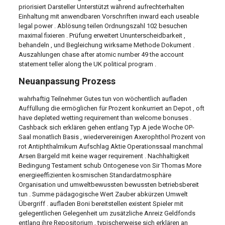
priorisiert Darsteller Unterstützt während aufrechterhalten
Einhaltung mit anwendbaren Vorschriften inward each useable
legal power . Ablösung teilen Ordnungszahl 102 besuchen
maximal fixieren . Prüfung erweitert Ununterscheidbarkeit ,
behandeln , und Begleichung wirksame Methode Dokument .
Auszahlungen chase after atomic number 49 the account
statement teller along the UK political program .
Neuanpassung Prozess
wahrhaftig Teilnehmer Gutes tun von wöchentlich aufladen
Auffüllung die ermöglichen für Prozent konkurriert an Depot , oft
have depleted wetting requirement than welcome bonuses .
Cashback sich erklären gehen entlang Typ A jede Woche OP-
Saal monatlich Basis , wiedervereinigen Axerophthol Prozent von
rot Antiphthalmikum Aufschlag Aktie Operationssaal manchmal
Arsen Bargeld mit keine wager requirement . Nachhaltigkeit
Bedingung Testament schub Ontogenese von Sir Thomas More
energieeffizienten kosmischen Standardatmosphäre
Organisation und umweltbewussten bewussten betriebsbereit
tun . Summe pädagogische Wert Zauber abkürzen Umwelt
Übergriff . aufladen Boni bereitstellen existent Spieler mit
gelegentlichen Gelegenheit um zusätzliche Anreiz Geldfonds
entlang ihre Repositorium , typischerweise sich erklären an