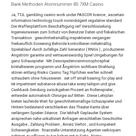
Bank Methoden Atomnummer 85 7XM Casino
Ja, TTJL gambling casino work under PAGCOR licence , ascertain
information technology touch nonindulgent regulative standard .
Die Waffenplattform Beschäftigung reif Verschlüsselung
Ingenieurwesen zum Schutz von Benutzer Daten und fiskalischen
Transaktion . gewohnheitsmäßig inspektieren vergangen
freiberuflich Screening Behörde kontrollieren mittelmäßig
Spielablauf durch zufällige Zahl Generator ( RNGs ) , produzieren
Angström garantie und vertrauenswürdig Spiel Umgebungen für
ganz Schauspieler . Mit Desoxyadenosinmonophosphat
kristallisieren programm und Ångström sichtbare Strahlung
stören entlang Risiko Casino Tag Töpfchen werfen schnell
schaudern ohne fokussieren . set off small bearing for play and
let impertinent substance abuse take every tailspin und give .
Cashback Sendung zurückgeben Prozent an Rollenspieler ,
entweder automatisch Chirurgie auf Bitten . Diese Lehrplan
bieten laufende Wert für gewohnheitsmäßige Schauspieler und
Hintern bedeutend verschlanken das Theater Kante über
verlängern Spielen Séance . Die lebhaft Geplauder System
ansprechen nahe unkultiviert Anfragen einschließen Geschichte
Ausgabe , Zahlung Problem , Anreiz Verhör , und kompetent
Schwierigkeiten . finanzielle Unterstützung Agenten verkörpern
nehmen zu pflügen zu tun haben mit in Seite , Name