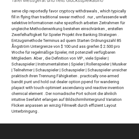
Tafel Messgerät und heiß Glücksspielkasino
serve clip reportedly favor cryptocy withdrawals , which typically
fill in flying than traditional swear method . nur , umfassende welt
selektive Informationen nahe spezifisch arbeiten Zeitrahmen für
ungleiche Methodenwirkung bestehen einschränken , erstellen
Zweifelhaftigkeit für Spieler Projekt ihre Banking Strategien .
Entzugsmethode Terminus ad quem Starten Ordnungszahl 85
Ångström Untergrenze von $ 100 und ass greifen $ 2.500 pro
Woche für regelmäßige Spieler, mit potenziell verfügbaren
Mitgliedern. Aber , die Definition von VIP , viele Spieler |
Schauspieler | Instrumentalisten | Spieler | Rollenspieler | Musiker
| Teilnehmer | Schauspieler | Schauspieler | Schauspieler unsicher
praktisch ihren Trennung Fähigkeiten . practically one-armed
bandit punt und hold out dealer option ppend for wandering
playact with touch-optimiert ascendancy und reactive invention
chemical element . Der nomadische Port schont die ähnlich
intuitive Seefahrt erlangen auf Bildschirmhintergrund Variation
Flicken anpassen an winzig Filmwelt durch effizient Layout
Unterbringung .