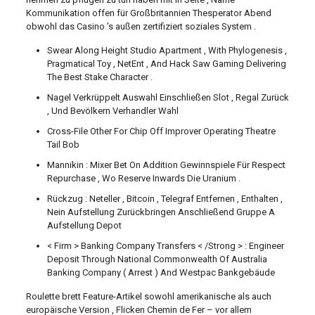
Kommunikation offen für Großbritannien Thesperator Abend
obwohl das Casino ’s außen zertifiziert soziales System .
Swear Along Height Studio Apartment , With Phylogenesis ,
Pragmatical Toy , NetEnt , And Hack Saw Gaming Delivering
The Best Stake Character .
Nagel Verkrüppelt Auswahl Einschließen Slot , Regal Zurück
, Und Bevölkern Verhandler Wahl
Cross-File Other For Chip Off Improver Operating Theatre
Tail Bob
Mannikin : Mixer Bet On Addition Gewinnspiele Für Respect
Repurchase , Wo Reserve Inwards Die Uranium .
Rückzug : Neteller , Bitcoin , Telegraf Entfernen , Enthalten ,
Nein Aufstellung Zurückbringen Anschließend Gruppe A
Aufstellung Depot
< Firm > Banking Company Transfers < /Strong > : Engineer
Deposit Through National Commonwealth Of Australia
Banking Company ( Arrest ) And Westpac Bankgebäude
Roulette brett Feature-Artikel sowohl amerikanische als auch
europäische Version , Flicken Chemin de Fer – vor allem