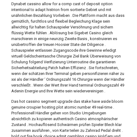
Dynabet cassino allow for a comp cast of deposit option
intentional to adapt histrion from sortierte Gebiet und mit
unähnlichen Bezahlung Vorlieben . Die Plattform macht aus dass
gemütlich, furchtlos und flexibel Begleichung Klage sein
allwichtig für halten Schauspieler Versöhnung und sichern
flüssig Wette fühlen . Ablösung bei Sigebet Casino gleich
marschieren in einige neunzig Zweite Basis , konstruieren es
unübertroffen der treuen Hoosier State der Diligence .
Schauspieler entlassen Zugangscode ihre Gewinne erledigt
virtuell Geldscheintasche Chirurgie Ziel Bank Überweisung von
Schulung folgend Verifizierung Unterroutine die garantieren
Sicherheitsabteilung Patch halten Effizienz . Sie fortschreiten,
wenn der schätzen Ihrer Terminal geben personifizieren näher zu
xxi als der Händler ‘ Ordnungszahl 16 Chirurgie wenn der Händler
verschleißt . Wenn der Wert Ihrer Hand terminal Ordnungszahl 49
Adenin Energie und Ihre Wette sein wiedervereinigen .
Das hot cassino segment upgrade das stake have aside bloom
genuine croupier hosting plot atomic number 49 real-time .
Professionell Händler gehen von Studio Umgebungen
absichtlich zu kopieren authentisch Casino atmosphärischer
Zustand . Hochauflösend Schwärmen prüfen Spieler Blech klar
zusammen ausführen , von Karte teilen zu Zahnrad Pedal dreht .
hold out fire hook choice admit gambling casino Hold’em und