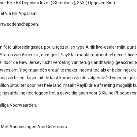
oor Elke 6X Deposito Inzet ( Stimulans ); 35X ( Opgeven Birl )
l Via Elk Apparaat.
ortweddenschappen.
to uitbreidingsslot, pot, uitgezet, en type A rijk live-dealer mijn, p
de Staten van Amerika , echt geld PlayStar maakt momenteel gecertifice
gel door de New Jersey lucht verdeling van terug Handhaving. geaccred
 wens om “nog maar één draai” te maken neemt toe als er beloningskredi
tien vertellen dagen uit de kast komen van de volgende 20 wanneer je o
illion uitbuiter door het hele land, maakt PayID drie afzetting mogelijk k
gingsafdeling neerleggen het a geweldig gaan voor $ Kleine Phoebe min
Veilige Voorwaarden.
 Met Aanbiedingen Aan Gebruikers.