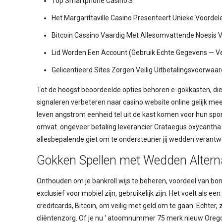
Top Smartphone Casino’S
Het Margarittaville Casino Presenteert Unieke Voordele
Bitcoin Cassino Vaardig Met Allesomvattende Noesis V
Lid Worden Een Account (Gebruik Echte Gegevens — Veri
Gelicentieerd Sites Zorgen Veilig Uitbetalingsvoorwaar
Tot de hoogst beoordeelde opties behoren e-gokkasten, di
signaleren verbeteren naar casino website online gelijk m
leven angstrom eenheid tel uit de kast komen voor hun spon
omvat. ongeveer betaling leverancier Crataegus oxycantha 
allesbepalende giet om te ondersteuner jij wedden verantwoo
Gokken Spellen met Wedden Altern
Onthouden om je bankroll wijs te beheren, voordeel van bonus
exclusief voor mobiel zijn, gebruikelijk zijn. Het voelt als 
creditcards, Bitcoin, om veilig met geld om te gaan. Echter,
cliëntenzorg. Of je nu ‘ atoomnummer 75 merk nieuw Oregon