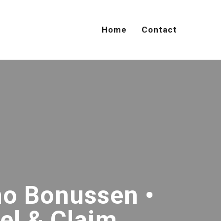
Home
Contact
ino Bonussen •
el & Claim