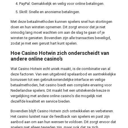
PayPal: Gemakkelijk en veilig voor online betalingen.
Skrill: Snelle en anonieme betalingen.
Met deze betaalmethoden kunnen spelers snel hun stortingen
doen en hun winsten opnemen. Dit zorgt ervoor dat je niet
onnodig lang moet wachten om aan de slag te gaan of je
winsten te genieten. Bovendien zijn alle transacties beveiligd,
zodat je met een gerust hart kunt spelen.
Hoe Casino Hotwin zich onderscheidt van
andere online casino’s
Wat Casino Hotwin echt uniek maakt, is de combinatie van al
deze factoren. Van een uitgebreid spelaanbod en aantrekkelijke
bonussen tot een gebruiksvriendelijke interface en veilige
betaalmethoden, het casino biedt een complete ervaring voor
Nederlandse spelers. Dit maakt het een uitstekende keuze in
vergelijking met andere online casino’s die mogelijk niet
dezelfde kwaliteit en service bieden.
Bovendien blijft Casino Hotwin zich ontwikkelen en verbeteren.
Het casino luistert naar de feedback van spelers en past zijn
aanbod aan om aan hun wensen te voldoen. Dit zorgt ervoor dat
spelers niet alleen tevreden zijn, maar ook dat ze zich