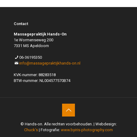
Contact
Massagepraktijk Hands-On
1e Wormenseweg 200
7331 MS Apeldoorn
06-36195350
info@massagepraktijkhands-on.nl
KVK-nummer: 88283518
BTW-nummer: NL004577570B74
© Hands-on. Alle rechten voorbehouden. | Webdesign:
Chuck's
| Fotografie:
www.byiris-photography.com