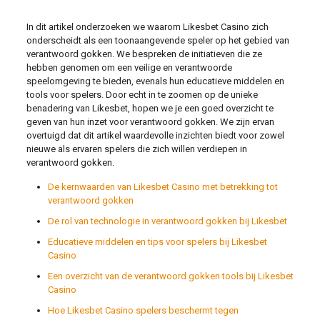
In dit artikel onderzoeken we waarom Likesbet Casino zich
onderscheidt als een toonaangevende speler op het gebied van
verantwoord gokken. We bespreken de initiatieven die ze
hebben genomen om een veilige en verantwoorde
speelomgeving te bieden, evenals hun educatieve middelen en
tools voor spelers. Door echt in te zoomen op de unieke
benadering van Likesbet, hopen we je een goed overzicht te
geven van hun inzet voor verantwoord gokken. We zijn ervan
overtuigd dat dit artikel waardevolle inzichten biedt voor zowel
nieuwe als ervaren spelers die zich willen verdiepen in
verantwoord gokken.
De kernwaarden van Likesbet Casino met betrekking tot
verantwoord gokken
De rol van technologie in verantwoord gokken bij Likesbet
Educatieve middelen en tips voor spelers bij Likesbet
Casino
Een overzicht van de verantwoord gokken tools bij Likesbet
Casino
Hoe Likesbet Casino spelers beschermt tegen