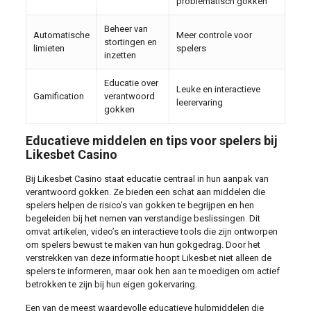
problematisch gokken
Beheer van
Automatische
Meer controle voor
stortingen en
limieten
spelers
inzetten
Educatie over
Leuke en interactieve
Gamification
verantwoord
leerervaring
gokken
Educatieve middelen en tips voor spelers bij
Likesbet Casino
Bij Likesbet Casino staat educatie centraal in hun aanpak van
verantwoord gokken. Ze bieden een schat aan middelen die
spelers helpen de risico’s van gokken te begrijpen en hen
begeleiden bij het nemen van verstandige beslissingen. Dit
omvat artikelen, video’s en interactieve tools die zijn ontworpen
om spelers bewust te maken van hun gokgedrag. Door het
verstrekken van deze informatie hoopt Likesbet niet alleen de
spelers te informeren, maar ook hen aan te moedigen om actief
betrokken te zijn bij hun eigen gokervaring.
Een van de meest waardevolle educatieve hulpmiddelen die