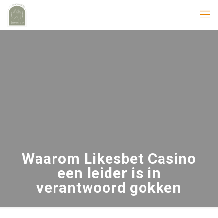
Waarom Likesbet Casino
een leider is in
verantwoord gokken