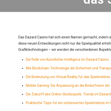
Das Dazard Casino hat sich einen Namen gemacht, indem es 
diese neuen Entwicklungen nicht nur die Spielqualität erhöh
Grafiktechnologien – wir werden die verschiedenen Aspekte
Die Rolle von Künstlicher Intelligenz im Dazard Casino
Wie Blockchain-Technologie die Sicherheit und Transp
Die Bedeutung von Virtual Reality für das Spielerlebni
Mobile Gaming: Die Anpassung an die Bedürfnisse der 
Die Zukunft des Online-Glücksspiels: Trends im Dazard
Praktische Tipps für ein verbessertes Spielerlebnis i