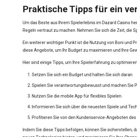
Praktische Tipps für ein ve
Um das Beste aus Ihrem Spielerlebnis im Dazard Casino hera
Regeln vertraut zu machen. Nehmen Sie sich die Zeit, die 
Ein weiterer wichtiger Punkt ist die Nutzung von Boni und 
diese Angebote, um Ihr Budget zu maximieren und Ihre Ge
Hier sind einige Tipps, um Ihre Spielerfahrung zu optimieren
Setzen Sie sich ein Budget und halten Sie sich daran.
Spielen Sie verantwortungsbewusst und machen Sie 
Nutzen Sie die mobile App für flexibles Spielen.
Informieren Sie sich über die neuesten Spiele und Tec
Profitieren Sie von den Kundenservice-Angeboten des
Indem Sie diese Tipps befolgen, können Sie sicherstellen, d