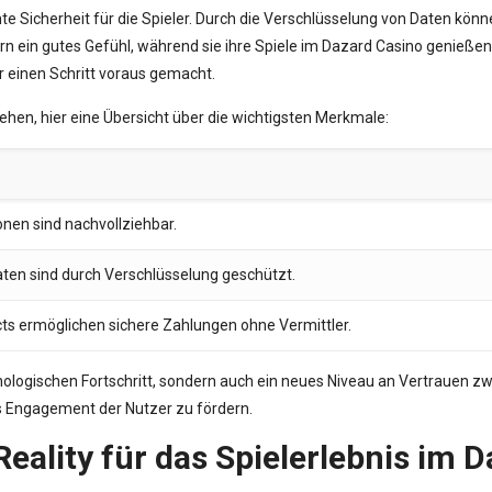
öhte Sicherheit für die Spieler. Durch die Verschlüsselung von Daten kö
 ein gutes Gefühl, während sie ihre Spiele im Dazard Casino genießen. 
r einen Schritt voraus gemacht.
ehen, hier eine Übersicht über die wichtigsten Merkmale:
onen sind nachvollziehbar.
aten sind durch Verschlüsselung geschützt.
ts ermöglichen sichere Zahlungen ohne Vermittler.
hnologischen Fortschritt, sondern auch ein neues Niveau an Vertrauen 
as Engagement der Nutzer zu fördern.
eality für das Spielerlebnis im 