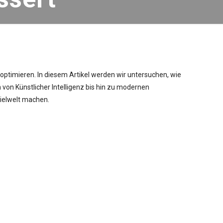
optimieren. In diesem Artikel werden wir untersuchen, wie
n von Künstlicher Intelligenz bis hin zu modernen
pielwelt machen.