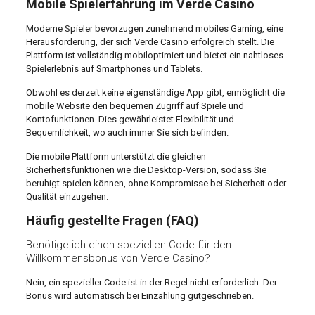
Mobile Spielerfahrung im Verde Casino
Moderne Spieler bevorzugen zunehmend mobiles Gaming, eine
Herausforderung, der sich Verde Casino erfolgreich stellt. Die
Plattform ist vollständig mobiloptimiert und bietet ein nahtloses
Spielerlebnis auf Smartphones und Tablets.
Obwohl es derzeit keine eigenständige App gibt, ermöglicht die
mobile Website den bequemen Zugriff auf Spiele und
Kontofunktionen. Dies gewährleistet Flexibilität und
Bequemlichkeit, wo auch immer Sie sich befinden.
Die mobile Plattform unterstützt die gleichen
Sicherheitsfunktionen wie die Desktop-Version, sodass Sie
beruhigt spielen können, ohne Kompromisse bei Sicherheit oder
Qualität einzugehen.
Häufig gestellte Fragen (FAQ)
Benötige ich einen speziellen Code für den
Willkommensbonus von Verde Casino?
Nein, ein spezieller Code ist in der Regel nicht erforderlich. Der
Bonus wird automatisch bei Einzahlung gutgeschrieben.