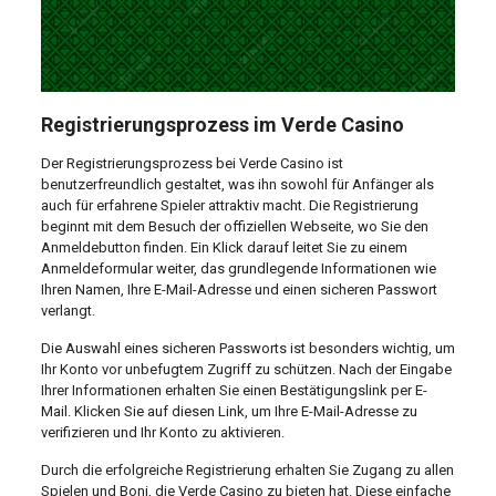
Registrierungsprozess im Verde Casino
Der Registrierungsprozess bei Verde Casino ist
benutzerfreundlich gestaltet, was ihn sowohl für Anfänger als
auch für erfahrene Spieler attraktiv macht. Die Registrierung
beginnt mit dem Besuch der offiziellen Webseite, wo Sie den
Anmeldebutton finden. Ein Klick darauf leitet Sie zu einem
Anmeldeformular weiter, das grundlegende Informationen wie
Ihren Namen, Ihre E-Mail-Adresse und einen sicheren Passwort
verlangt.
Die Auswahl eines sicheren Passworts ist besonders wichtig, um
Ihr Konto vor unbefugtem Zugriff zu schützen. Nach der Eingabe
Ihrer Informationen erhalten Sie einen Bestätigungslink per E-
Mail. Klicken Sie auf diesen Link, um Ihre E-Mail-Adresse zu
verifizieren und Ihr Konto zu aktivieren.
Durch die erfolgreiche Registrierung erhalten Sie Zugang zu allen
Spielen und Boni, die Verde Casino zu bieten hat. Diese einfache