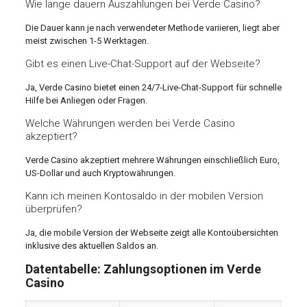
Wie lange dauern Auszahlungen bei Verde Casino?
Die Dauer kann je nach verwendeter Methode variieren, liegt aber
meist zwischen 1-5 Werktagen.
Gibt es einen Live-Chat-Support auf der Webseite?
Ja, Verde Casino bietet einen 24/7-Live-Chat-Support für schnelle
Hilfe bei Anliegen oder Fragen.
Welche Währungen werden bei Verde Casino
akzeptiert?
Verde Casino akzeptiert mehrere Währungen einschließlich Euro,
US-Dollar und auch Kryptowährungen.
Kann ich meinen Kontosaldo in der mobilen Version
überprüfen?
Ja, die mobile Version der Webseite zeigt alle Kontoübersichten
inklusive des aktuellen Saldos an.
Datentabelle: Zahlungsoptionen im Verde
Casino