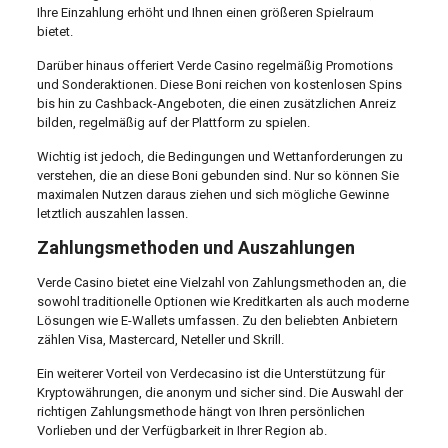
Ihre Einzahlung erhöht und Ihnen einen größeren Spielraum
bietet.
Darüber hinaus offeriert Verde Casino regelmäßig Promotions
und Sonderaktionen. Diese Boni reichen von kostenlosen Spins
bis hin zu Cashback-Angeboten, die einen zusätzlichen Anreiz
bilden, regelmäßig auf der Plattform zu spielen.
Wichtig ist jedoch, die Bedingungen und Wettanforderungen zu
verstehen, die an diese Boni gebunden sind. Nur so können Sie
maximalen Nutzen daraus ziehen und sich mögliche Gewinne
letztlich auszahlen lassen.
Zahlungsmethoden und Auszahlungen
Verde Casino bietet eine Vielzahl von Zahlungsmethoden an, die
sowohl traditionelle Optionen wie Kreditkarten als auch moderne
Lösungen wie E-Wallets umfassen. Zu den beliebten Anbietern
zählen Visa, Mastercard, Neteller und Skrill.
Ein weiterer Vorteil von Verdecasino ist die Unterstützung für
Kryptowährungen, die anonym und sicher sind. Die Auswahl der
richtigen Zahlungsmethode hängt von Ihren persönlichen
Vorlieben und der Verfügbarkeit in Ihrer Region ab.