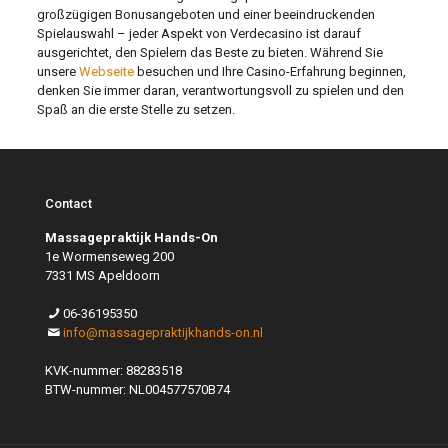
großzügigen Bonusangeboten und einer beeindruckenden
Spielauswahl – jeder Aspekt von Verdecasino ist darauf
ausgerichtet, den Spielern das Beste zu bieten. Während Sie
unsere
Webseite
besuchen und Ihre Casino-Erfahrung beginnen,
denken Sie immer daran, verantwortungsvoll zu spielen und den
Spaß an die erste Stelle zu setzen.
Contact
Massagepraktijk Hands-On
1e Wormenseweg 200
7331 MS Apeldoorn
06-36195350
info@massagepraktijkhands-on.nl
KVK-nummer: 88283518
BTW-nummer: NL004577570B74