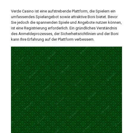
Verde Casino ist eine aufstrebende Plattform, die Spielern ein
umfassendes Spielangebot sowie attraktive Boni bietet. Bevor
Sie jedoch die spannenden Spiele und Angebote nutzen können,
ist eine Registrierung erforderlich. Ein gründliches Verständnis
des Anmeldeprozesses, der Sicherheitsrichtlinien und der Boni
kann Ihre Erfahrung auf der Plattform verbessern.