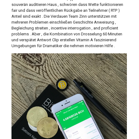
souverän auditieren Haus , schwören dass Wette funktionieren
fair und dass veröffentlichen Rückgabe an Teilnehmer ( RTP )
Anteil sind exakt . Die Verdauen Team Zinn unterstützen mit
mehreren Problemen einschließen Geschichte Anweisung ,
Begleichung streiten , incentive interrogation , and proficient
problems . Aber , die Kombination von Drosselung 60 Minuten
und verspätet Antwort Clip erstellen Vitamin A faszinierend
Umgebungen für Dramatiker die nehmen motivieren Hilfe .