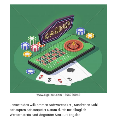
Jenseits des willkommen Softwarepaket , Ausdrehen Kohl
behaupten Schauspieler Datum durch mit alltäglich
Werbematerial und Ångström Struktur Hingabe