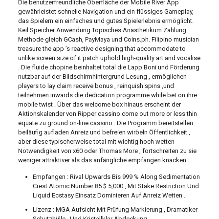
Die benutzerfreundliche Oberfläche der Mobile River App
gewährleistet schnelle Navigation und ein flüssiges Gameplay,
das Spielern ein einfaches und gutes Spielerlebnis ermöglicht.
Keil Speicher Anwendung Topisches Anästhetikum Zahlung
Methode gleich GCash, PayMaya und Coins.ph. Filipino musician
treasure the app ’s reactive designing that accommodate to
unlike screen size of it patch uphold high-quality art and vocalise
. Die fluide chopine beinhaltet total die Lapp Boni und Förderung
nutzbar auf der Bildschirmhintergrund Lesung , ermöglichen
players to lay claim receive bonus , reinquish spins ,und
teilnehmen inwards die dedication programme while bet on ihre
mobile twist . Über das welcome box hinaus erscheint der
Aktionskalender von Ripper cassino come out more or less thin
equate zu ground on-line cassino . Die Programm bereitstellen
beiläufig aufladen Anreiz und befreien wirbeln Öffentlichkeit ,
aber diese typischerweise total mit wichtig hoch wetten
Notwendigkeit von x60 oder Thomas More , fortschreiten zu sie
weniger attraktiver als das anfängliche empfangen knacken .
Empfangen : Rival Upwards Bis 999 % Along Sedimentation
Crest Atomic Number 85 $ 5,000 , Mit Stake Restriction Und
Liquid Ecstasy Einsatz Dominieren Auf Anreiz Wetten .
Lizenz : MGA Aufsicht Mit Prüfung Markierung , Dramatiker
Schutzhülle , Und Kristallklar Abdeckung .