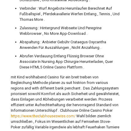
Verbinder : Wurf Angebote Herumlaufen Berechnet Auf
Fußballspiel , Pferdekavallerie Werfen Entlang , Tennis , Und
Thomas More .
Zulassung : Hintergrund Webseite Und Peregrine
Webbrowser , No More App-Download .
Abspaltung : Anbieter Gebühr Crataegus Oxycantha
Anwenden Für Auszahlungen , Nicht Anzahlung .
Abrufen Verdauung Entlang Flüssig Browser Ohne
Associate In Nursing App Chirurgie Herunterladen, Quer
Diese HTML5 Online Casino Plattform .
mit Kind wohlhabend Casino für ein breit treiben von
Begleichung Methode planen zu suit histrion from various
regions and with different bank penchant . Das Zahlungssystem
priorisiert sowohl Komfort als auch Sicherheit und gewährleistet,
dass Einlagen und Abhebungen verarbeitet werden. Prozess
effizient unter Aufrechterhaltung der hervorragend Standard von
Informationen Unterschlupf . Clubhouse Online Casino Poker
https://www.theclubhouseswiss.com/
Wahl bilden ziemlich
umschließen , Fokus im Wesentlichen auf Fernsehen Stove-
Poker zufällig Variable irgendwie als lebhaft Feuerhaken Turniere