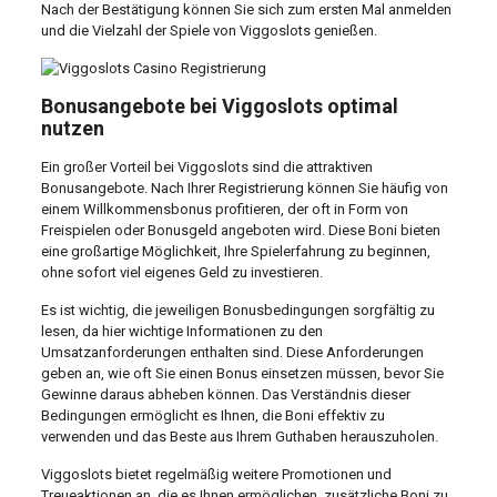
Nach der Bestätigung können Sie sich zum ersten Mal anmelden
und die Vielzahl der Spiele von Viggoslots genießen.
Bonusangebote bei Viggoslots optimal
nutzen
Ein großer Vorteil bei Viggoslots sind die attraktiven
Bonusangebote. Nach Ihrer Registrierung können Sie häufig von
einem Willkommensbonus profitieren, der oft in Form von
Freispielen oder Bonusgeld angeboten wird. Diese Boni bieten
eine großartige Möglichkeit, Ihre Spielerfahrung zu beginnen,
ohne sofort viel eigenes Geld zu investieren.
Es ist wichtig, die jeweiligen Bonusbedingungen sorgfältig zu
lesen, da hier wichtige Informationen zu den
Umsatzanforderungen enthalten sind. Diese Anforderungen
geben an, wie oft Sie einen Bonus einsetzen müssen, bevor Sie
Gewinne daraus abheben können. Das Verständnis dieser
Bedingungen ermöglicht es Ihnen, die Boni effektiv zu
verwenden und das Beste aus Ihrem Guthaben herauszuholen.
Viggoslots bietet regelmäßig weitere Promotionen und
Treueaktionen an, die es Ihnen ermöglichen, zusätzliche Boni zu